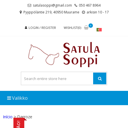
Skip
Skip
satulasoppi@gmail.com
050 467 8964
to
to
Pyyppöläntie 219, 40950 Muurame
arkisin 10 - 17
navigation
content
0
LOGIN / REGISTER
WISHLIST(0)
Valikko
Início
> Darroze