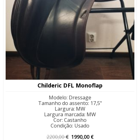
Childeric DFL Monoflap
Modelo
:
Dressage
Tamanho do assento
:
17,5"
Largura
:
MW
Largura marcada
:
MW
Cor
:
Castanho
Condição
:
Usado
O
O
2200,00
€
1990,00
€