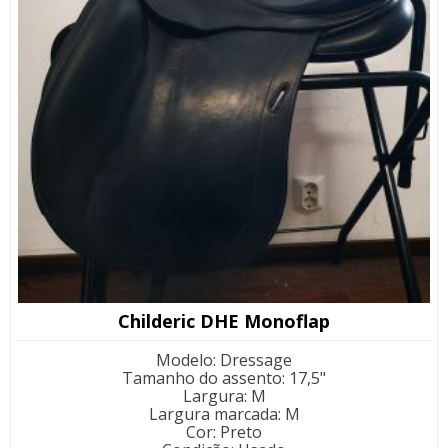
Childeric DHE Monoflap
Modelo
:
Dressage
Tamanho do assento
:
17,5"
Largura
:
M
Largura marcada
:
M
Cor
:
Preto