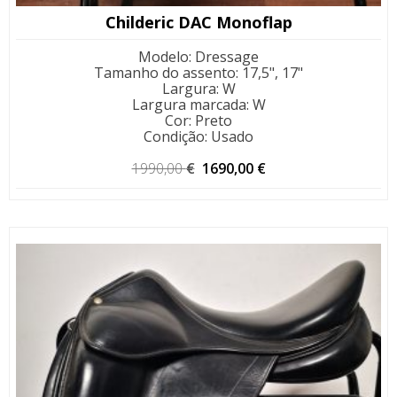
Childeric DAC Monoflap
Modelo
:
Dressage
Tamanho do assento
:
17,5", 17"
Largura
:
W
Largura marcada
:
W
Cor
:
Preto
Condição
:
Usado
O
O
1990,00
€
1690,00
€
preço
preço
original
atual
era:
é:
1990,00 €.
1690,00 €.