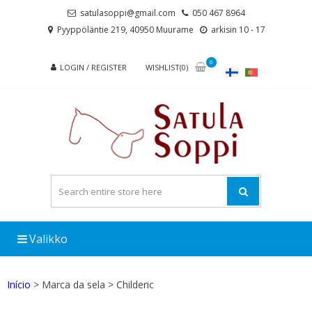
Skip
Skip
satulasoppi@gmail.com
050 467 8964
to
to
Pyyppöläntie 219, 40950 Muurame
arkisin 10 - 17
navigation
content
0
LOGIN / REGISTER
WISHLIST(0)
Valikko
Início
> Marca da sela > Childeric