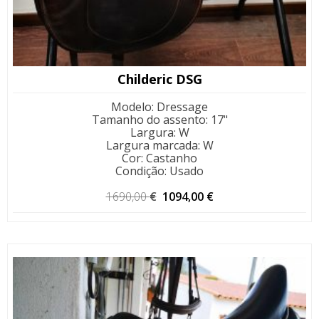
Childeric DSG
Modelo
:
Dressage
Tamanho do assento
:
17"
Largura
:
W
Largura marcada
:
W
Cor
:
Castanho
Condição
:
Usado
O
O
1690,00
€
1094,00
€
preço
preço
original
atual
era:
é:
1690,00 €.
1094,00 €.