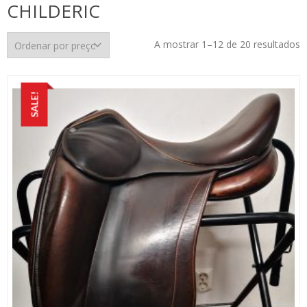
CHILDERIC
O
A mostrar 1–12 de 20 resultados
p
p
m
SALE!
p
m