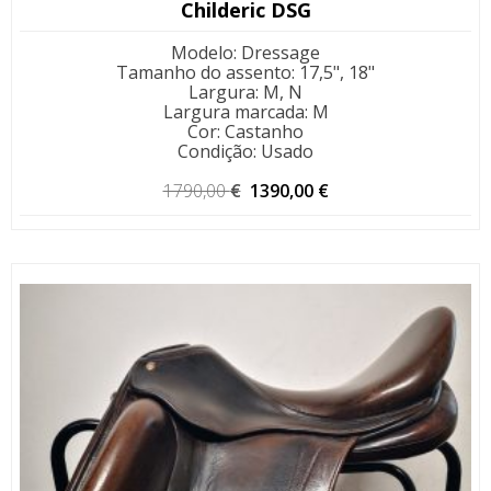
Childeric DSG
Modelo
:
Dressage
Tamanho do assento
:
17,5", 18"
Largura
:
M, N
Largura marcada
:
M
Cor
:
Castanho
Condição
:
Usado
O
O
1790,00
€
1390,00
€
preço
preço
original
atual
era:
é:
1790,00 €.
1390,00 €.