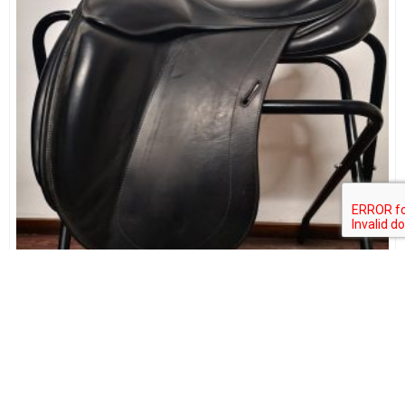
Childeric DFI Monoflap
Modelo
:
Dressage
Tamanho do assento
:
16,5", 17"
Largura
:
MW
Largura marcada
:
MW