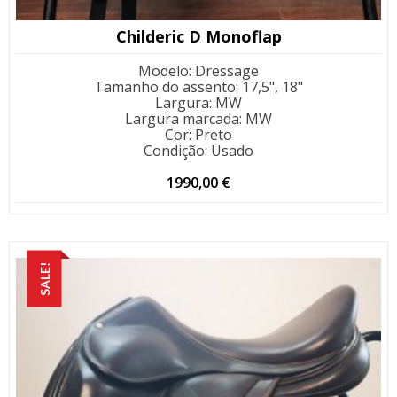
Childeric D Monoflap
Modelo
:
Dressage
Tamanho do assento
:
17,5", 18"
Largura
:
MW
Largura marcada
:
MW
Cor
:
Preto
Condição
:
Usado
1990,00
€
SALE!