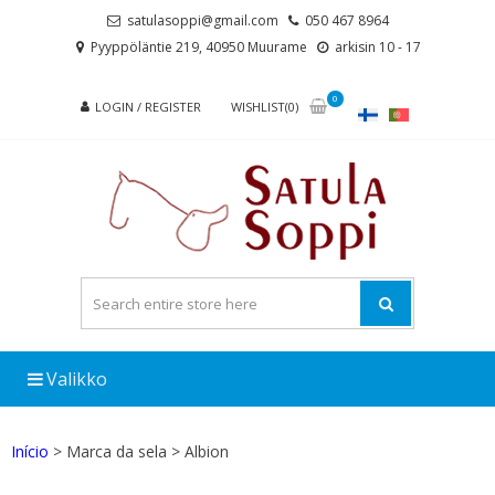
Skip
Skip
satulasoppi@gmail.com
050 467 8964
to
to
Pyyppöläntie 219, 40950 Muurame
arkisin 10 - 17
navigation
content
0
LOGIN / REGISTER
WISHLIST(0)
Valikko
Início
> Marca da sela > Albion