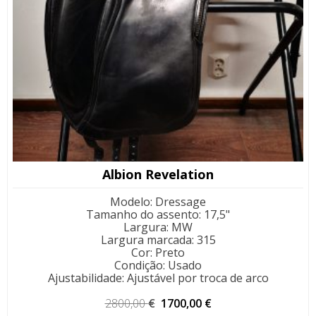
Albion Revelation
Modelo
:
Dressage
Tamanho do assento
:
17,5"
Largura
:
MW
Largura marcada
:
315
Cor
:
Preto
Condição
:
Usado
Ajustabilidade
:
Ajustável por troca de arco
O
O
2800,00
€
1700,00
€