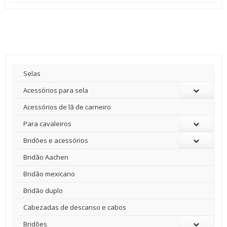
preço
preço
original
atual
era:
é:
2800,00 €.
1700,00 €.
Selas
Acessórios para sela
Acessórios de lã de carneiro
Para cavaleiros
Bridões e acessórios
Bridão Aachen
Bridão mexicano
Bridão duplo
Cabezadas de descanso e cabos
Bridões