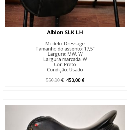
Albion SLK LH
Modelo
:
Dressage
Tamanho do assento
:
17,5"
Largura
:
MW, W
Largura marcada
:
W
Cor
:
Preto
Condição
:
Usado
O
O
550,00
€
450,00
€
preço
preço
original
atual
era:
é:
550,00 €.
450,00 €.