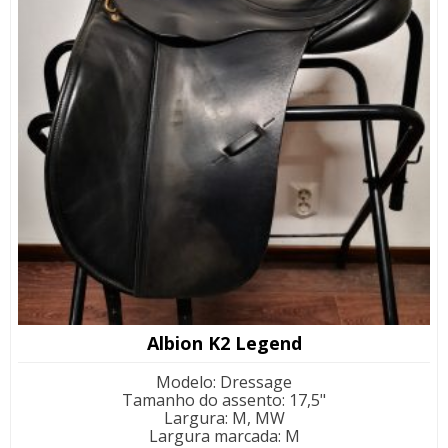
Albion K2 Legend
Modelo
:
Dressage
Tamanho do assento
:
17,5"
Largura
:
M, MW
Largura marcada
:
M