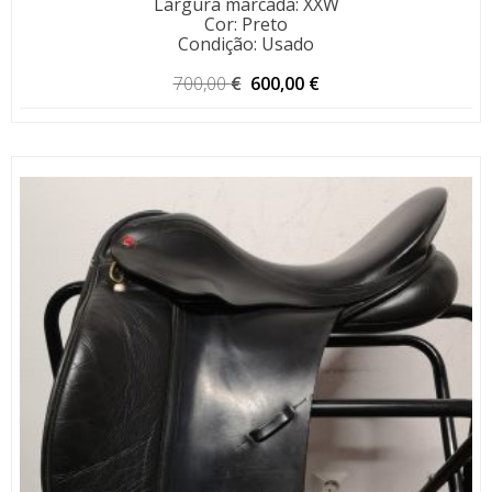
Largura marcada
:
XXW
Cor
:
Preto
Condição
:
Usado
O
O
700,00
€
600,00
€
preço
preço
original
atual
era:
é:
700,00 €.
600,00 €.