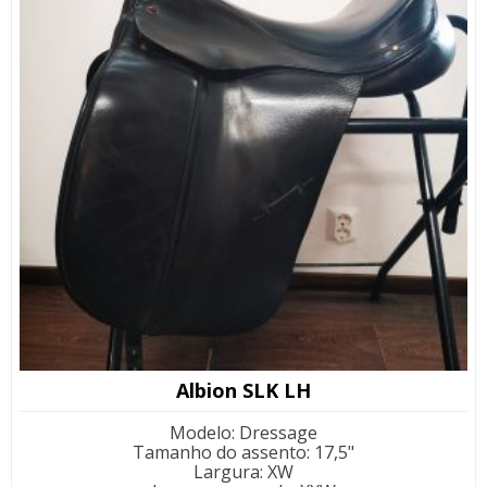
Albion SLK LH
Modelo
:
Dressage
Tamanho do assento
:
17,5"
Largura
:
XW