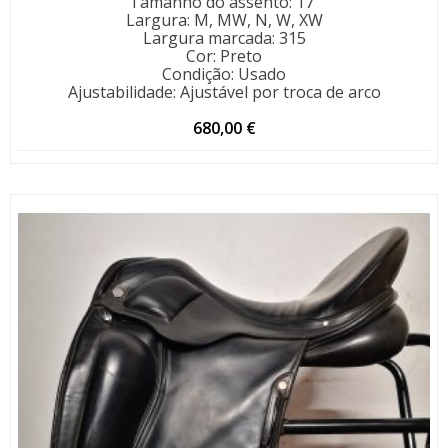
Tamanho do assento
:
17"
Largura
:
M, MW, N, W, XW
Largura marcada
:
315
Cor
:
Preto
Condição
:
Usado
Ajustabilidade
:
Ajustável por troca de arco
680,00
€