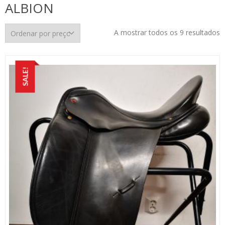
ALBION
O
A mostrar todos os 9 resultados
p
p
m
SALE!
p
m