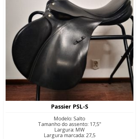
Passier PSL-S
Modelo
:
Salto
Tamanho do assento
:
17,5"
Largura
:
MW
Largura marcada
:
27,5