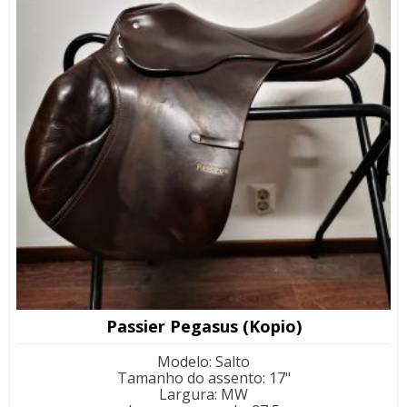
Passier Pegasus (Kopio)
Modelo
:
Salto
Tamanho do assento
:
17"
Largura
:
MW