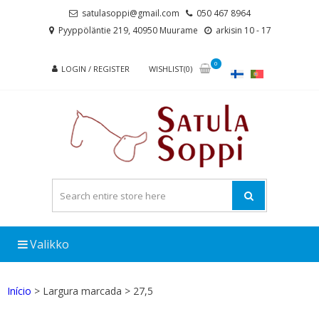
Skip
Skip
satulasoppi@gmail.com
050 467 8964
to
to
Pyyppöläntie 219, 40950 Muurame
arkisin 10 - 17
navigation
content
0
LOGIN / REGISTER
WISHLIST(0)
Valikko
Início
> Largura marcada > 27,5