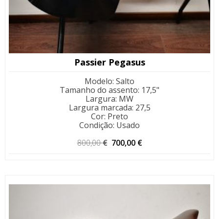
Passier Pegasus
Modelo
:
Salto
Tamanho do assento
:
17,5"
Largura
:
MW
Largura marcada
:
27,5
Cor
:
Preto
Condição
:
Usado
O
O
800,00
€
700,00
€
preço
preço
original
atual
era:
é:
800,00 €.
700,00 €.