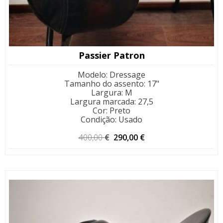
Passier Patron
Modelo
:
Dressage
Tamanho do assento
:
17"
Largura
:
M
Largura marcada
:
27,5
Cor
:
Preto
Condição
:
Usado
O
O
400,00
€
290,00
€
preço
preço
original
atual
era:
é:
400,00 €.
290,00 €.