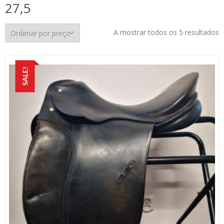
27,5
O
A mostrar todos os 5 resultados
p
p
m
SALE!
p
m