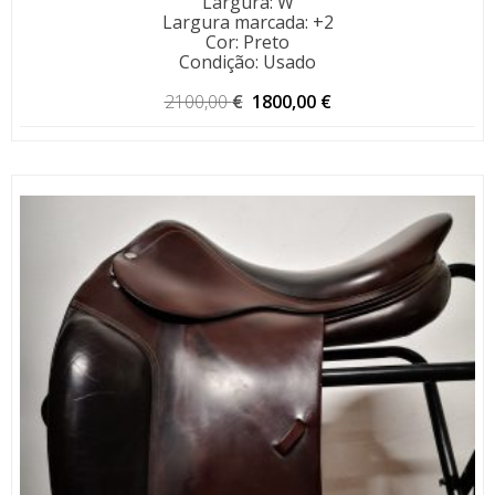
Largura
:
W
Largura marcada
:
+2
Cor
:
Preto
Condição
:
Usado
O
O
2100,00
€
1800,00
€
preço
preço
original
atual
era:
é:
2100,00 €.
1800,00 €.