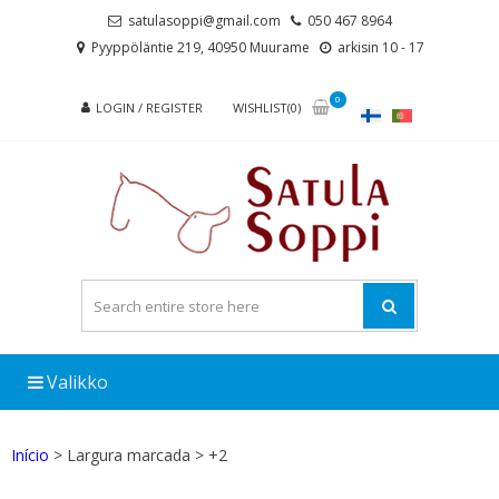
Skip
Skip
satulasoppi@gmail.com
050 467 8964
to
to
Pyyppöläntie 219, 40950 Muurame
arkisin 10 - 17
navigation
content
0
LOGIN / REGISTER
WISHLIST(0)
Valikko
Início
> Largura marcada > +2