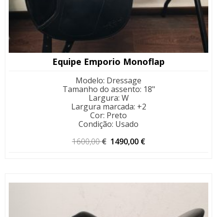
Equipe Emporio Monoflap
Modelo
:
Dressage
Tamanho do assento
:
18"
Largura
:
W
Largura marcada
:
+2
Cor
:
Preto
Condição
:
Usado
O
O
1600,00
€
1490,00
€
preço
preço
original
atual
era:
é:
1600,00 €.
1490,00 €.