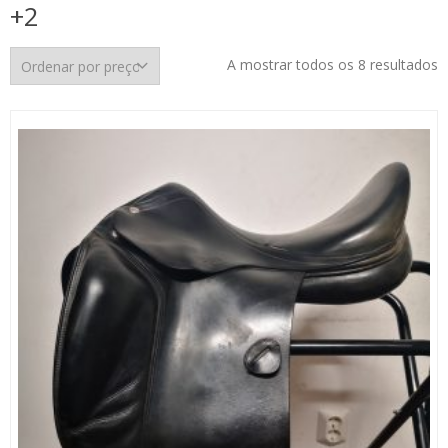
+2
O
A mostrar todos os 8 resultados
p
p
m
p
m