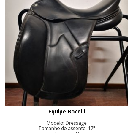
Equipe Bocelli
Modelo
:
Dressage
Tamanho do assento
:
17"