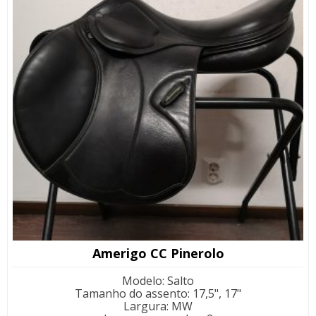
Amerigo CC Pinerolo
Modelo
:
Salto
Tamanho do assento
:
17,5", 17"
Largura
:
MW