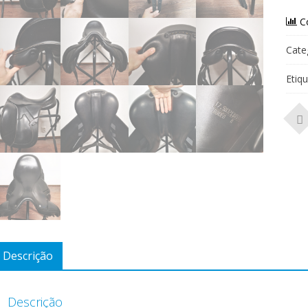
C
Cate
Etiq
Descrição
Descrição