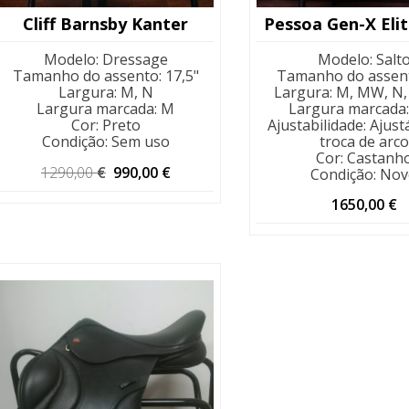
Cliff Barnsby Kanter
Pessoa Gen-X Eli
Modelo
:
Dressage
Modelo
:
Salt
Tamanho do assento
:
17,5"
Tamanho do assen
Largura
:
M, N
Largura
:
M, MW, N,
Largura marcada
:
M
Largura marcada
Cor
:
Preto
Ajustabilidade
:
Ajust
Condição
:
Sem uso
troca de arco
Cor
:
Castanh
O
O
1290,00
€
990,00
€
Condição
:
Nov
preço
preço
original
atual
1650,00
€
era:
é:
1290,00 €.
990,00 €.