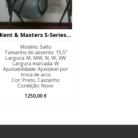
Kent & Masters S-Series Jump 15,5″
Modelo
:
Salto
Tamanho do assento
:
15,5"
Largura
:
M, MW, N, W, XW
Largura marcada
:
W
Ajustabilidade
:
Ajustável por
troca de arco
Cor
:
Preto, Castanho
Condição
:
Novo
1250,00
€