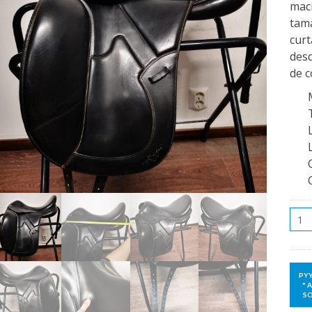
mac
tam
curt
desd
de c
Qua