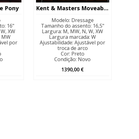
te Pony
Kent & Masters Moveable Block
o
Modelo
:
Dressage
to
:
16"
Tamanho do assento
:
16,5"
 W, XW
Largura
:
M, MW, N, W, XW
:
MW
Largura marcada
:
W
ável por
Ajustabilidade
:
Ajustável por
troca de arco
o
Cor
:
Preto
o
Condição
:
Novo
1390,00
€