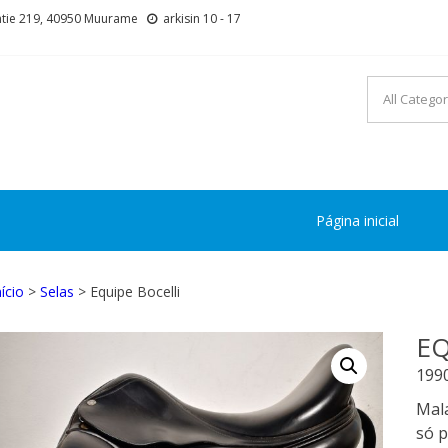
tie 219, 40950 Muurame
arkisin 10 - 17
Página inicial
nício
>
Selas
> Equipe Bocelli
EQ
199
Mala
só 