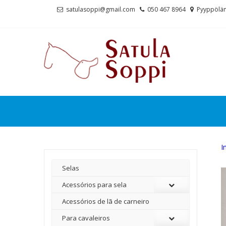
Skip
Skip
satulasoppi@gmail.com
050 467 8964
Pyyppölän
to
to
navigation
content
I
Selas
Acessórios para sela
Acessórios de lã de carneiro
Para cavaleiros