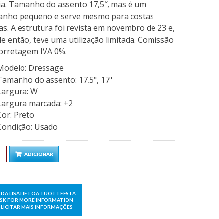
ia. Tamanho do assento 17,5″, mas é um
anho pequeno e serve mesmo para costas
as. A estrutura foi revista em novembro de 23 e,
e então, teve uma utilização limitada. Comissão
orretagem IVA 0%.
Modelo
:
Dressage
Tamanho do assento
:
17,5", 17"
Largura
:
W
Largura marcada
:
+2
Cor
:
Preto
Condição
:
Usado
ntidade
ADICIONAR