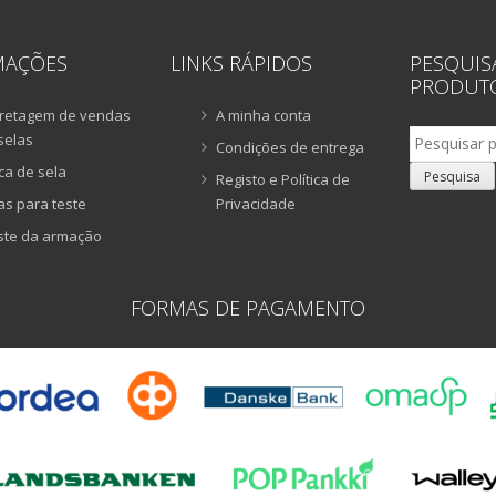
MAÇÕES
LINKS RÁPIDOS
PESQUIS
PRODUT
retagem de vendas
A minha conta
Pesquisar
selas
Condições de entrega
por:
ca de sela
Pesquisa
Registo e Política de
as para teste
Privacidade
ste da armação
FORMAS DE PAGAMENTO