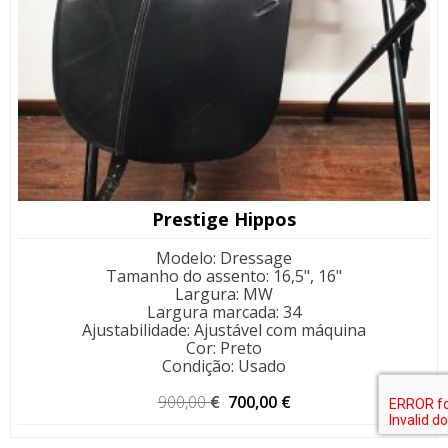
Prestige Hippos
Modelo
:
Dressage
Tamanho do assento
:
16,5", 16"
Largura
:
MW
Largura marcada
:
34
Ajustabilidade
:
Ajustável com máquina
Cor
:
Preto
Condição
:
Usado
O
O
900,00
€
700,00
€
preço
preço