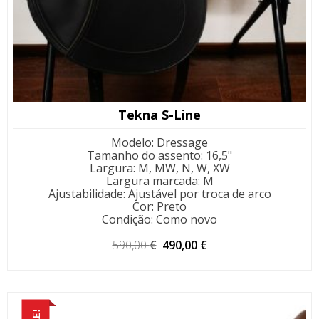
Tekna S-Line
Modelo
:
Dressage
Tamanho do assento
:
16,5"
Largura
:
M, MW, N, W, XW
Largura marcada
:
M
Ajustabilidade
:
Ajustável por troca de arco
Cor
:
Preto
Condição
:
Como novo
O
O
590,00
€
490,00
€
preço
preço
original
atual
era:
é:
590,00 €.
490,00 €.