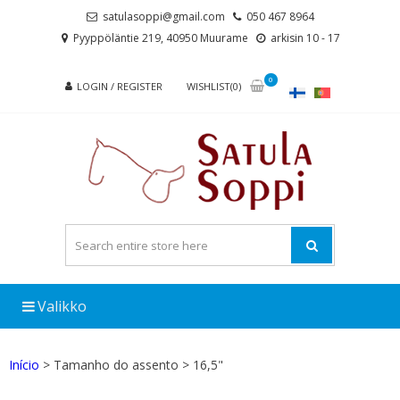
Skip
Skip
satulasoppi@gmail.com
050 467 8964
to
to
Pyyppöläntie 219, 40950 Muurame
arkisin 10 - 17
navigation
content
0
LOGIN / REGISTER
WISHLIST(0)
Valikko
Início
> Tamanho do assento > 16,5"