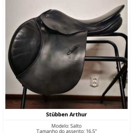
Stübben Arthur
Modelo
:
Salto
Tamanho do assento
:
16,5"