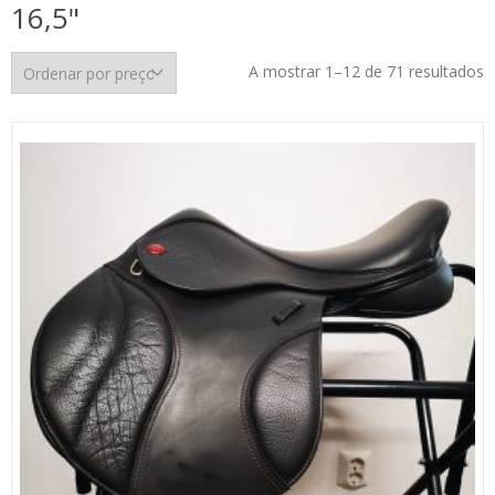
16,5"
O
A mostrar 1–12 de 71 resultados
p
p
m
p
m