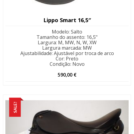
Lippo Smart 16,5″
Modelo
:
Salto
Tamanho do assento
:
16,5"
Largura
:
M, MW, N, W, XW
Largura marcada
:
MW
Ajustabilidade
:
Ajustável por troca de arco
Cor
:
Preto
Condição
:
Novo
590,00
€
SALE!