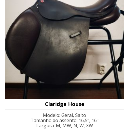
Claridge House
Modelo
:
Geral, Salto
Tamanho do assento
:
16,5", 16"
Largura
:
M, MW, N, W, XW