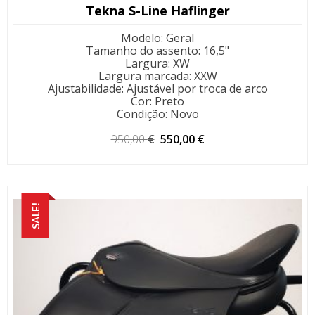
Tekna S-Line Haflinger
Modelo
:
Geral
Tamanho do assento
:
16,5"
Largura
:
XW
Largura marcada
:
XXW
Ajustabilidade
:
Ajustável por troca de arco
Cor
:
Preto
Condição
:
Novo
O
O
950,00
€
550,00
€
preço
preço
original
atual
era:
é:
950,00 €.
550,00 €.
SALE!