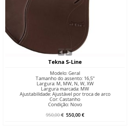
Tekna S-Line
Modelo
:
Geral
Tamanho do assento
:
16,5"
Largura
:
M, MW, N, W, XW
Largura marcada
:
MW
Ajustabilidade
:
Ajustável por troca de arco
Cor
:
Castanho
Condição
:
Novo
O
O
950,00
€
550,00
€
preço
preço
original
atual