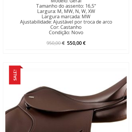
Modelo
:
Geral
Tamanho do assento
:
16,5"
Largura
:
M, MW, N, W, XW
Largura marcada
:
MW
Ajustabilidade
:
Ajustável por troca de arco
Cor
:
Castanho
Condição
:
Novo
O
O
950,00
€
550,00
€
preço
preço
original
atual
era:
é:
950,00 €.
550,00 €.
SALE!