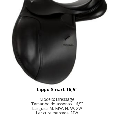
Lippo Smart 16,5″
Modelo
:
Dressage
Tamanho do assento
:
16,5"
Largura
:
M, MW, N, W, XW
Largura marcada
:
MW