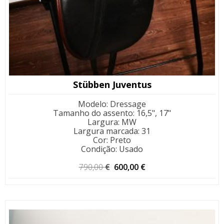
Stübben Juventus
Modelo
:
Dressage
Tamanho do assento
:
16,5", 17"
Largura
:
MW
Largura marcada
:
31
Cor
:
Preto
Condição
:
Usado
O
O
790,00
€
600,00
€
preço
preço
original
atual
era:
é:
790,00 €.
600,00 €.