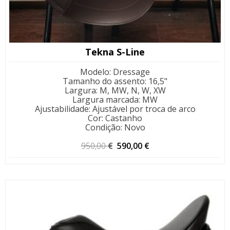
Tekna S-Line
Modelo
:
Dressage
Tamanho do assento
:
16,5"
Largura
:
M, MW, N, W, XW
Largura marcada
:
MW
Ajustabilidade
:
Ajustável por troca de arco
Cor
:
Castanho
Condição
:
Novo
O
O
950,00
€
590,00
€
preço
preço
original
atual
era:
é:
950,00 €.
590,00 €.