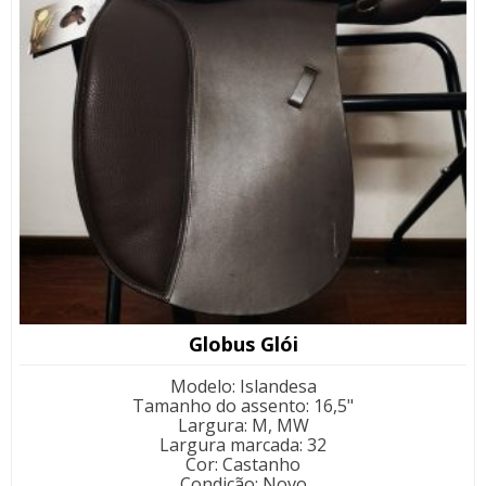
Globus Glói
Modelo
:
Islandesa
Tamanho do assento
:
16,5"
Largura
:
M, MW
Largura marcada
:
32
Cor
:
Castanho
Condição
:
Novo