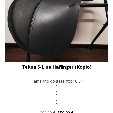
Tekna S-Line Haflinger (Kopio)
:
Tamanho do assento
:
16,5"
:
:
:
:
:
O
O