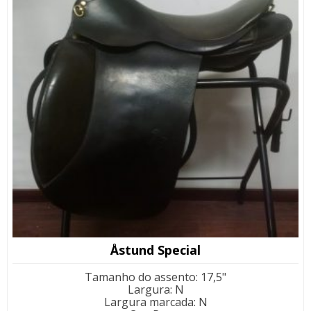
Åstund Special
Tamanho do assento
:
17,5"
Largura
:
N
Largura marcada
:
N