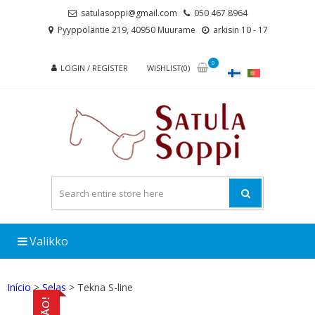
Skip
Skip
satulasoppi@gmail.com
050 467 8964
to
to
Pyyppöläntie 219, 40950 Muurame
arkisin 10 - 17
navigation
content
0
LOGIN / REGISTER
WISHLIST(0)
Valikko
Início
>
Selas
> Tekna S-line