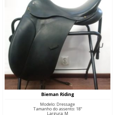
Bieman Riding
Modelo
:
Dressage
Tamanho do assento
:
18"
Largura
:
M