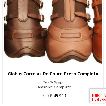
Globus Correias De Couro Preto Completo
Cor 2
:
Preto
Tamanho
:
Completo
O
O
69,90
€
45,90
€
preço
preço