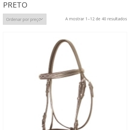
PRETO
O
A mostrar 1–12 de 40 resultados
p
p
m
p
m