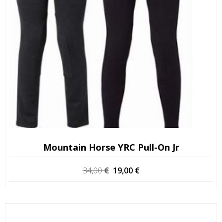
Mountain Horse YRC Pull-On Jr
O
O
34,00
€
19,00
€
preço
preço
original
atual
era:
é:
34,00 €.
19,00 €.