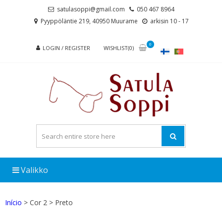
Skip
Skip
satulasoppi@gmail.com
050 467 8964
to
to
Pyyppöläntie 219, 40950 Muurame
arkisin 10 - 17
navigation
content
0
LOGIN / REGISTER
WISHLIST(0)
Valikko
Início
> Cor 2 > Preto