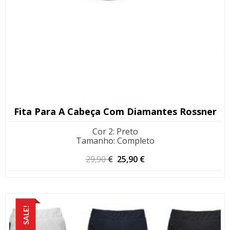
Fita Para A Cabeça Com Diamantes Rossner
Cor 2
:
Preto
Tamanho
:
Completo
O
O
29,90
€
25,90
€
preço
preço
original
atual
era:
é:
29,90 €.
25,90 €.
SALE!