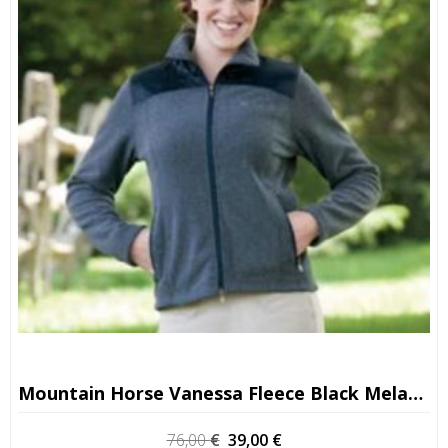
Mountain Horse Vanessa Fleece Black Melange M
O
O
76,00
€
39,00
€