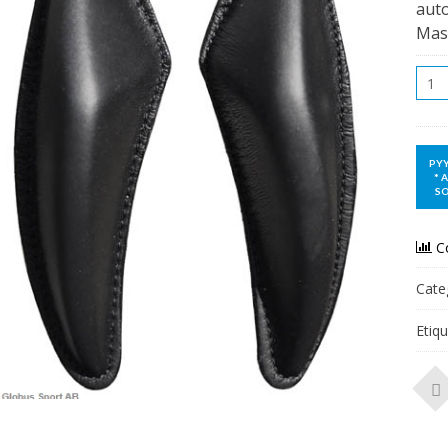
auto
Mast
Qua
C
Cate
Etiq