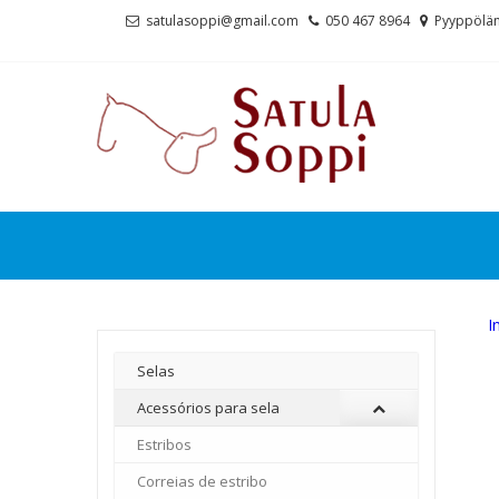
Skip
Skip
satulasoppi@gmail.com
050 467 8964
Pyyppölän
to
to
navigation
content
I
Selas
Acessórios para sela
Estribos
Correias de estribo