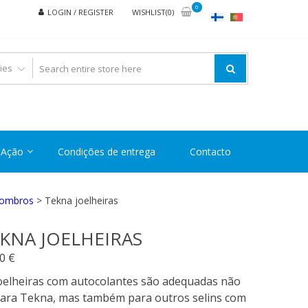
0
LOGIN / REGISTER
WISHLIST(0)
Ação
Condições de entrega
Contacto
s ombros
> Tekna joelheiras
KNA JOELHEIRAS
90
€
oelheiras com autocolantes são adequadas não
para Tekna, mas também para outros selins com