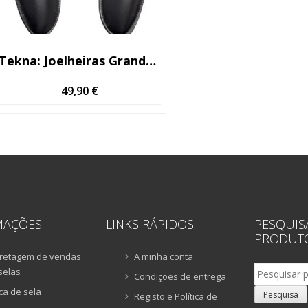
Tekna: Joelheiras Grandes Para Mochilas Escolares
49,90
€
MAÇÕES
LINKS RÁPIDOS
PESQUIS
PRODUT
retagem de vendas
A minha conta
Pesquisar
selas
Condições de entrega
por:
ca de sela
Pesquisa
Registo e Política de