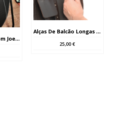
Alças De Balcão Longas Kent & Masters
tas Ryder 3
25,00
€