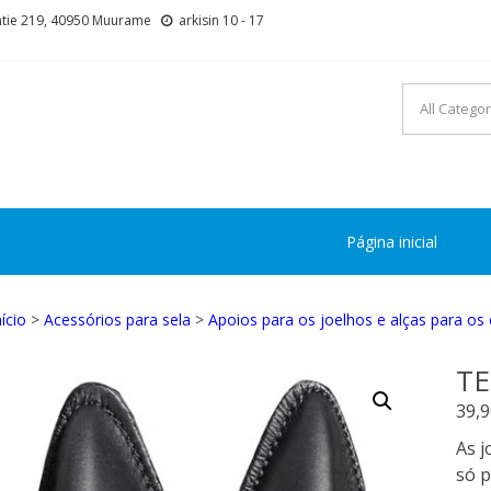
tie 219, 40950 Muurame
arkisin 10 - 17
Página inicial
nício
>
Acessórios para sela
>
Apoios para os joelhos e alças para o
TE
39,
As j
só 