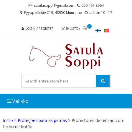
Skip
Skip
satulasoppi@gmail.com
050 467 8964
to
to
Pyyppöläntie 219, 40950 Muurame
arkisin 10 - 17
navigation
content
0
LOGIN / REGISTER
WISHLIST(0)
Valikko
Início
>
Proteções para as pernas
> Protectores de tensão com
fecho de botão