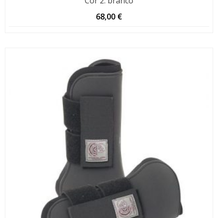
Cor 2
:
branco
68,00
€