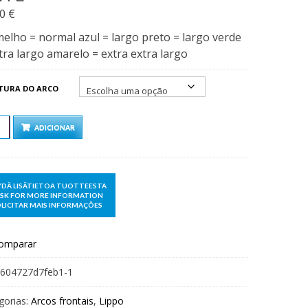
00
€
elho = normal azul = largo preto = largo verde
tra largo amarelo = extra extra largo
TURA DO ARCO
TIDADE
ADICIONAR
omparar
604727d7feb1-1
gorias:
Arcos frontais
,
Lippo