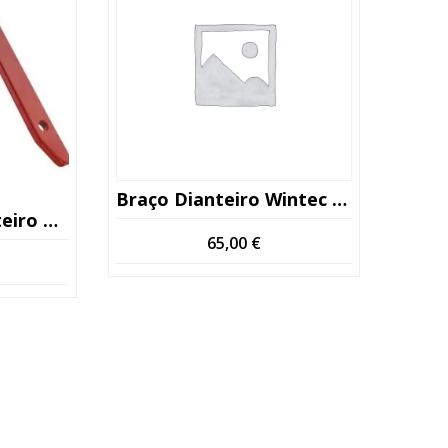
Braço Dianteiro Wintec Usado
De Série >13
65,00
€