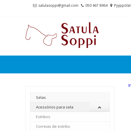
Skip
Skip
satulasoppi@gmail.com
050 467 8964
Pyyppölän
to
to
navigation
content
I
Selas
Acessórios para sela
Estribos
Correias de estribo