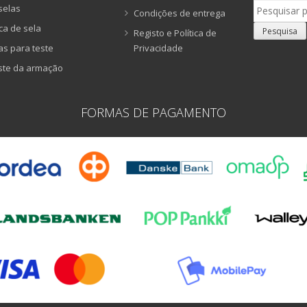
Pesquisar
selas
Condições de entrega
por:
ca de sela
Pesquisa
Registo e Política de
as para teste
Privacidade
ste da armação
FORMAS DE PAGAMENTO