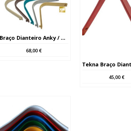
Braço Dianteiro Anky / PDS
68,00
€
Tekna Braço Dianteiro Escola/geral Número 
45,00
€