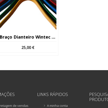
Braço Dianteiro Wintec Verde Usado (Kopio)
25,00
€
MAÇÕES
LINKS RÁPIDOS
PESQUIS
PRODUT
retagem de vendas
A minha conta