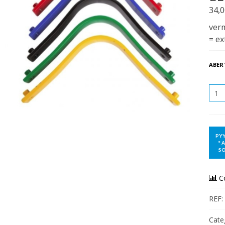
34,
verm
= ex
ABER
QUAN
C
REF:
Cate