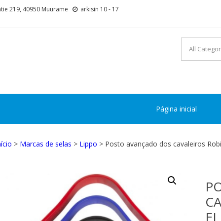
tie 219, 40950 Muurame
arkisin 10 - 17
Página inicial
nício
>
Marcas de selas
>
Lippo
> Posto avançado dos cavaleiros Robi
P
CA
EL