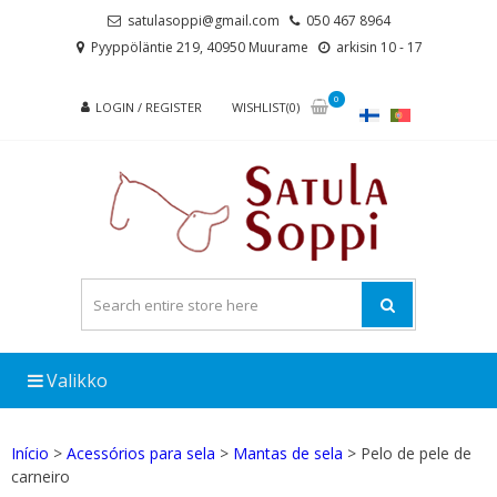
Skip
Skip
satulasoppi@gmail.com
050 467 8964
to
to
Pyyppöläntie 219, 40950 Muurame
arkisin 10 - 17
navigation
content
0
LOGIN / REGISTER
WISHLIST(0)
Valikko
Início
>
Acessórios para sela
>
Mantas de sela
> Pelo de pele de
carneiro