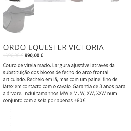
ORDO EQUESTER VICTORIA
O
O
1990,00
€
990,00
€
preço
preço
Couro de vitela macio. Largura ajustável através da
original
atual
substituição dos blocos de fecho do arco frontal
era:
é:
articulado. Recheio em lã, mas com um painel fino de
1990,00 €.
990,00 €.
látex em contacto com o cavalo. Garantia de 3 anos para
a árvore. Inclui tamanhos MW e M, W, XW, XXW num
conjunto com a sela por apenas +80 €.
:
:
: