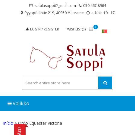
Skip
Skip
satulasoppi@gmail.com
050 467 8964
to
to
Pyyppöläntie 219, 40950 Muurame
arkisin 10 - 17
navigation
content
0
LOGIN / REGISTER
WISHLIST(0)
Valikko
Início
> Ordo Equester Victoria