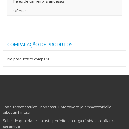
Peles de carneiro islandesas
Ofertas
COMPARAÇÃO DE PRODUTOS
No products to compare
Laadukkaat satulat – nopeasti, luotettavasti ja ammattitaidolla
oikeaan hintaan!
Selas de qualidade – ajuste perfeito, entrega rápida e confiança
garantida!