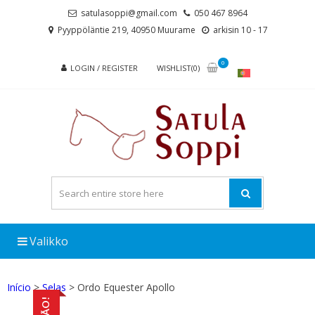
Skip
Skip
satulasoppi@gmail.com
050 467 8964
to
to
Pyyppöläntie 219, 40950 Muurame
arkisin 10 - 17
navigation
content
0
LOGIN / REGISTER
WISHLIST(0)
Valikko
Início
>
Selas
> Ordo Equester Apollo