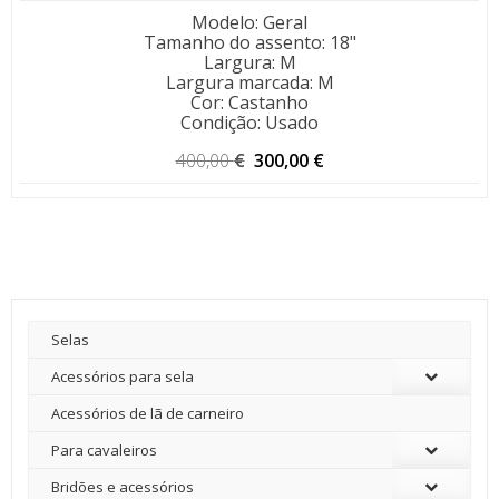
Modelo
:
Geral
Tamanho do assento
:
18"
Largura
:
M
Largura marcada
:
M
Cor
:
Castanho
Condição
:
Usado
O
O
400,00
€
300,00
€
preço
preço
original
atual
era:
é:
400,00 €.
300,00 €.
Selas
Acessórios para sela
Acessórios de lã de carneiro
Para cavaleiros
Bridões e acessórios