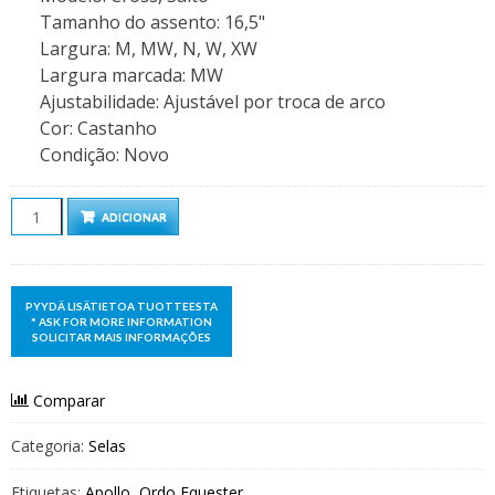
Tamanho do assento
:
16,5"
Largura
:
M, MW, N, W, XW
Largura marcada
:
MW
Ajustabilidade
:
Ajustável por troca de arco
Cor
:
Castanho
Condição
:
Novo
Quantidade
ADICIONAR
Comparar
Categoria:
Selas
Etiquetas:
Apollo
,
Ordo Equester