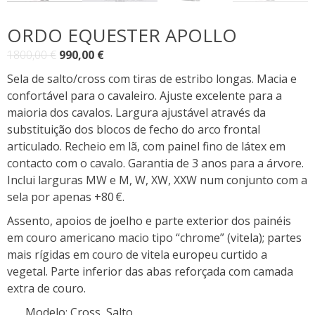
ORDO EQUESTER APOLLO
O
O
1800,00
€
990,00
€
preço
preço
Sela de salto/cross com tiras de estribo longas. Macia e
original
atual
confortável para o cavaleiro. Ajuste excelente para a
era:
é:
maioria dos cavalos. Largura ajustável através da
1800,00 €.
990,00 €.
substituição dos blocos de fecho do arco frontal
articulado. Recheio em lã, com painel fino de látex em
contacto com o cavalo. Garantia de 3 anos para a árvore.
Inclui larguras MW e M, W, XW, XXW num conjunto com a
sela por apenas +80 €.
Assento, apoios de joelho e parte exterior dos painéis
em couro americano macio tipo “chrome” (vitela); partes
mais rígidas em couro de vitela europeu curtido a
vegetal. Parte inferior das abas reforçada com camada
extra de couro.
Modelo
:
Cross, Salto