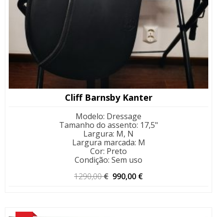
Cliff Barnsby Kanter
Modelo
:
Dressage
Tamanho do assento
:
17,5"
Largura
:
M, N
Largura marcada
:
M
Cor
:
Preto
Condição
:
Sem uso
O
O
1290,00
€
990,00
€
preço
preço
original
atual
era:
é:
1290,00 €.
990,00 €.