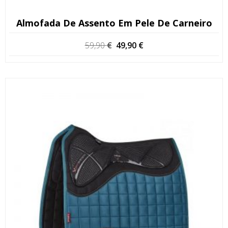
Almofada De Assento Em Pele De Carneiro
O
O
59,90
€
49,90
€
preço
preço
original
atual
era:
é:
59,90 €.
49,90 €.