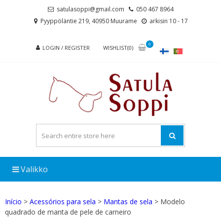
Skip
Skip
satulasoppi@gmail.com
050 467 8964
to
to
Pyyppöläntie 219, 40950 Muurame
arkisin 10 - 17
navigation
content
0
LOGIN / REGISTER
WISHLIST(0)
Valikko
Início
>
Acessórios para sela
>
Mantas de sela
> Modelo
quadrado de manta de pele de carneiro