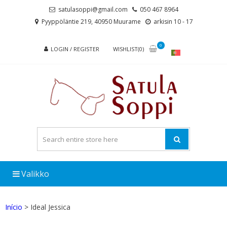
Skip
Skip
satulasoppi@gmail.com
050 467 8964
to
to
Pyyppöläntie 219, 40950 Muurame
arkisin 10 - 17
navigation
content
0
LOGIN / REGISTER
WISHLIST(0)
Valikko
Início
> Ideal Jessica