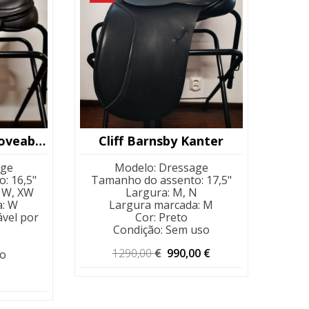
Kent & Masters Moveable Block
Cliff Barnsby Kanter
age
Modelo
:
Dressage
o
:
16,5"
Tamanho do assento
:
17,5"
 W, XW
Largura
:
M, N
a
:
W
Largura marcada
:
M
ável por
Cor
:
Preto
Condição
:
Sem uso
O
O
1290,00
€
990,00
€
o
preço
preço
original
atual
era:
é:
1290,00 €.
990,00 €.