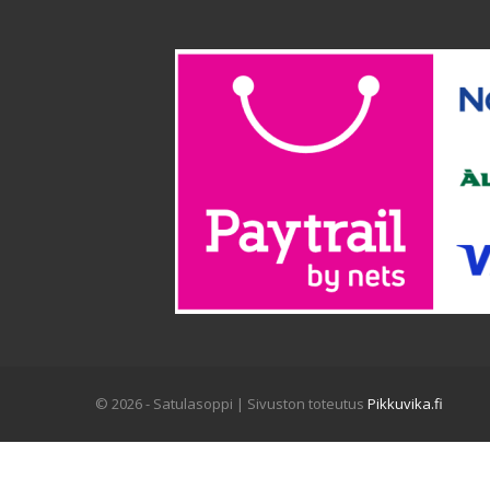
© 2026 - Satulasoppi | Sivuston toteutus
Pikkuvika.fi