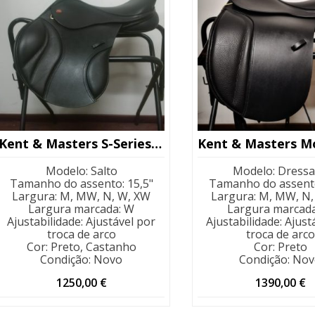
Kent & Masters S-Series Jump 15,5″
Modelo
:
Salto
Modelo
:
Dress
Tamanho do assento
:
15,5"
Tamanho do assent
Largura
:
M, MW, N, W, XW
Largura
:
M, MW, N,
Largura marcada
:
W
Largura marcad
Ajustabilidade
:
Ajustável por
Ajustabilidade
:
Ajust
troca de arco
troca de arco
Cor
:
Preto, Castanho
Cor
:
Preto
Condição
:
Novo
Condição
:
Nov
1250,00
€
1390,00
€