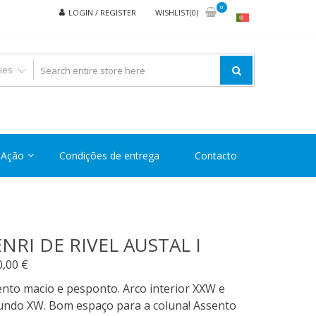
0
LOGIN / REGISTER
WISHLIST(0)
Ação
Condições de entrega
Contacto
NRI DE RIVEL AUSTAL I
0,00
€
nto macio e pesponto. Arco interior XXW e
undo XW. Bom espaço para a coluna! Assento