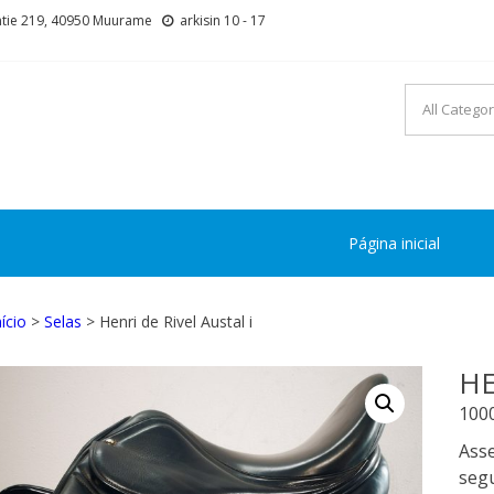
tie 219, 40950 Muurame
arkisin 10 - 17
Página inicial
nício
>
Selas
> Henri de Rivel Austal i
HE
100
Asse
seg