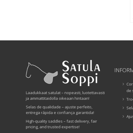
INFOR
Cor
de 
Laadukkaat satulat – nopeasti, luotettavasti
ja ammattitaidolla oikeaan hintaan!
Tro
Selas de qualidade – ajuste perfeito,
Sel
entrega rápida e confiança garantida!
Aju
High-quality saddles – fast delivery, fair
pricing, and trusted expertise!