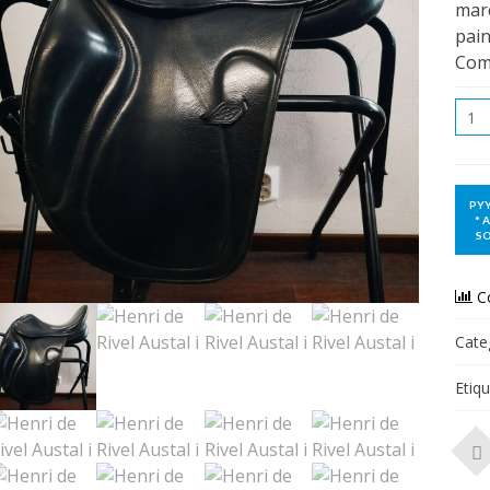
mar
pain
Com
Qua
C
Cate
Etiq