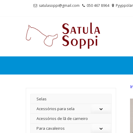
Skip
Skip
satulasoppi@gmail.com
050 467 8964
Pyyppölän
to
to
navigation
content
I
Selas
Acessórios para sela
Acessórios de lã de carneiro
Para cavaleiros