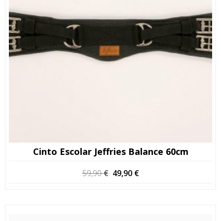
Cinto Escolar Jeffries Balance 60cm
O
O
59,90
€
49,90
€
preço
preço
original
atual
era:
é:
59,90 €.
49,90 €.