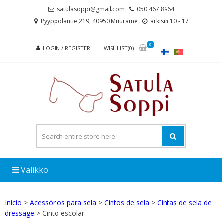
Skip
Skip
satulasoppi@gmail.com
050 467 8964
to
to
Pyyppöläntie 219, 40950 Muurame
arkisin 10 - 17
navigation
content
0
LOGIN / REGISTER
WISHLIST(0)
Valikko
Início
>
Acessórios para sela
>
Cintos de sela
>
Cintas de sela de
dressage
> Cinto escolar