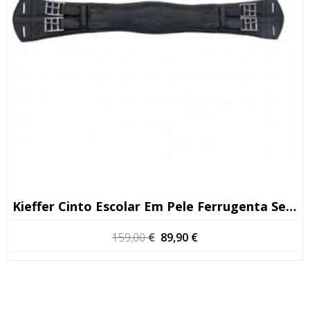
Kieffer Cinto Escolar Em Pele Ferrugenta Sem Elasticidade
O
O
159,00
€
89,90
€
preço
preço
original
atual
era:
é:
159,00 €.
89,90 €.