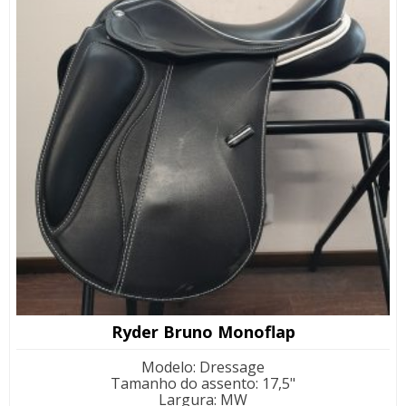
Ryder Bruno Monoflap
Modelo
:
Dressage
Tamanho do assento
:
17,5"
Largura
:
MW