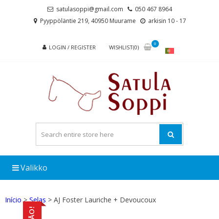
Skip
Skip
satulasoppi@gmail.com
050 467 8964
to
to
Pyyppöläntie 219, 40950 Muurame
arkisin 10 - 17
navigation
content
0
LOGIN / REGISTER
WISHLIST(0)
Valikko
Início
>
Selas
> AJ Foster Lauriche + Devoucoux