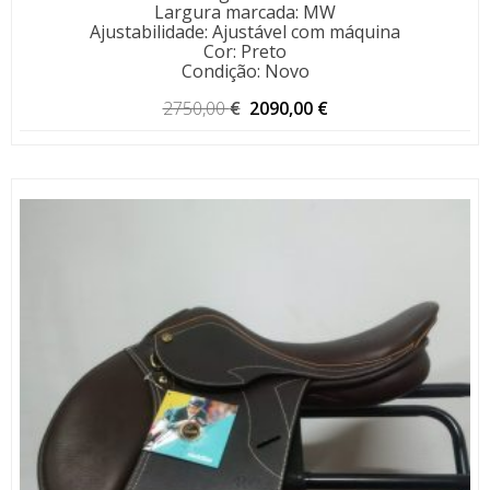
Largura marcada
:
MW
Ajustabilidade
:
Ajustável com máquina
Cor
:
Preto
Condição
:
Novo
O
O
2750,00
€
2090,00
€
preço
preço
original
atual
era:
é:
2750,00 €.
2090,00 €.