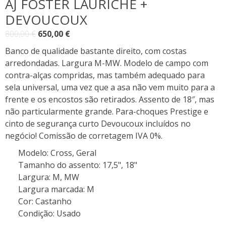
AJ FOSTER LAURICHE +
DEVOUCOUX
O
O
800,00
€
650,00
€
preço
preço
Banco de qualidade bastante direito, com costas
original
atual
arredondadas. Largura M-MW. Modelo de campo com
era:
é:
contra-alças compridas, mas também adequado para
800,00 €.
650,00 €.
sela universal, uma vez que a asa não vem muito para a
frente e os encostos são retirados. Assento de 18″, mas
não particularmente grande. Para-choques Prestige e
cinto de segurança curto Devoucoux incluídos no
negócio! Comissão de corretagem IVA 0%.
Modelo
:
Cross, Geral
Tamanho do assento
:
17,5", 18"
Largura
:
M, MW
Largura marcada
:
M
Cor
:
Castanho
Condição
:
Usado