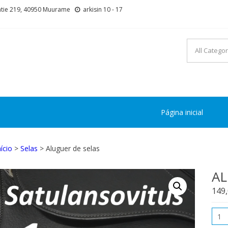
tie 219, 40950 Muurame
arkisin 10 - 17
Página inicial
nício
>
Selas
> Aluguer de selas
AL
149
Qua