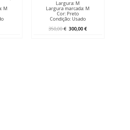
Largura
:
M
a
:
M
Largura marcada
:
M
Cor
:
Preto
do
Condição
:
Usado
O
O
350,00
€
300,00
€
preço
preço
original
atual
era:
é:
350,00 €.
300,00 €.