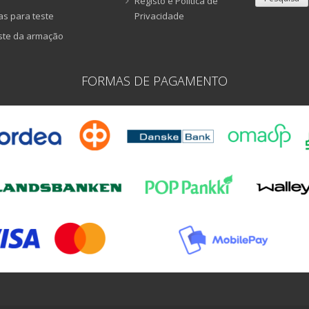
Registo e Política de
as para teste
Privacidade
ste da armação
FORMAS DE PAGAMENTO