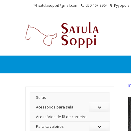
Skip
Skip
satulasoppi@gmail.com
050 467 8964
Pyyppölän
to
to
navigation
content
I
Selas
Acessórios para sela
Acessórios de lã de carneiro
Para cavaleiros