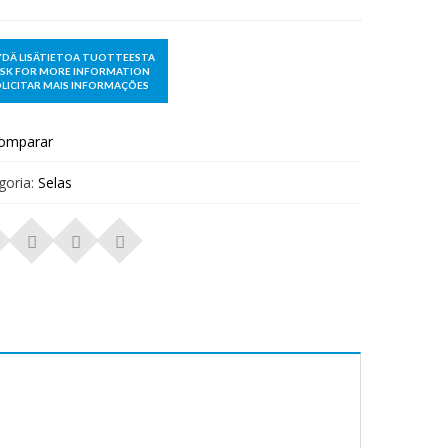
omparar
goria:
Selas