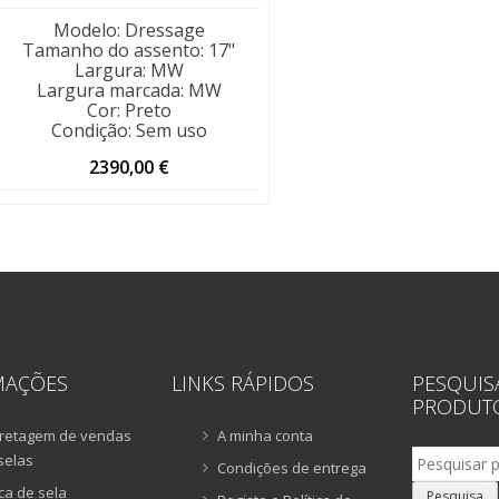
Modelo
:
Dressage
Tamanho do assento
:
17"
Largura
:
MW
Largura marcada
:
MW
Cor
:
Preto
Condição
:
Sem uso
2390,00
€
MAÇÕES
LINKS RÁPIDOS
PESQUIS
PRODUT
retagem de vendas
A minha conta
Pesquisar
selas
Condições de entrega
por:
ca de sela
Pesquisa