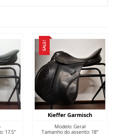
SALE!
Kieffer Garmisch
o
Modelo
:
Geral
o
:
17,5"
Tamanho do assento
:
18"