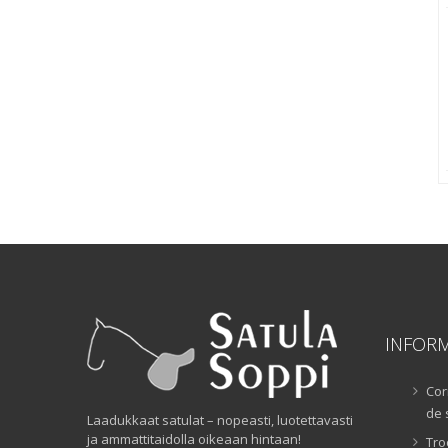
INFOR
Cor
de 
Laadukkaat satulat – nopeasti, luotettavasti
ja ammattitaidolla oikeaan hintaan!
Tro