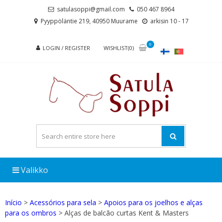
Skip
Skip
satulasoppi@gmail.com
050 467 8964
to
to
Pyyppöläntie 219, 40950 Muurame
arkisin 10 - 17
navigation
content
0
LOGIN / REGISTER
WISHLIST(0)
Valikko
Início
>
Acessórios para sela
>
Apoios para os joelhos e alças
para os ombros
> Alças de balcão curtas Kent & Masters