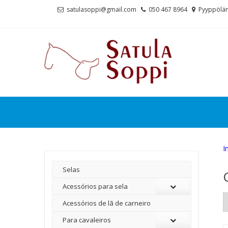
Skip
Skip
satulasoppi@gmail.com
050 467 8964
Pyyppölän
to
to
navigation
content
I
Selas
Acessórios para sela
Acessórios de lã de carneiro
Para cavaleiros