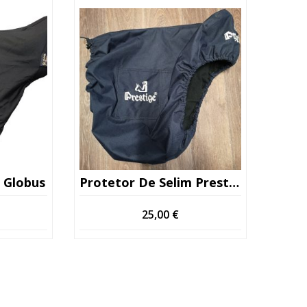
menor
para
maior
 Globus
Protetor De Selim Prestige Usado
25,00
€