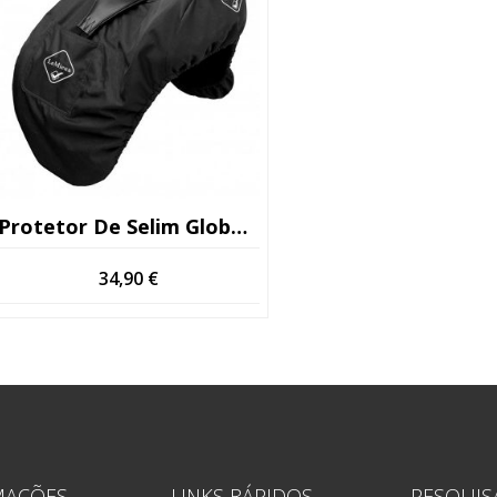
Protetor De Selim Globus (Kopio)
34,90
€
MAÇÕES
LINKS RÁPIDOS
PESQUIS