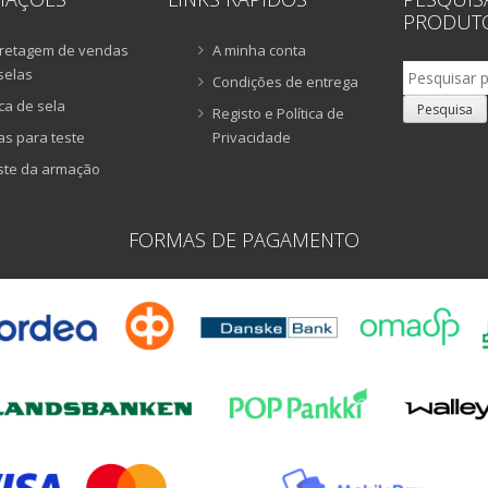
PRODUT
retagem de vendas
A minha conta
Pesquisar
selas
Condições de entrega
por:
ca de sela
Pesquisa
Registo e Política de
as para teste
Privacidade
ste da armação
FORMAS DE PAGAMENTO