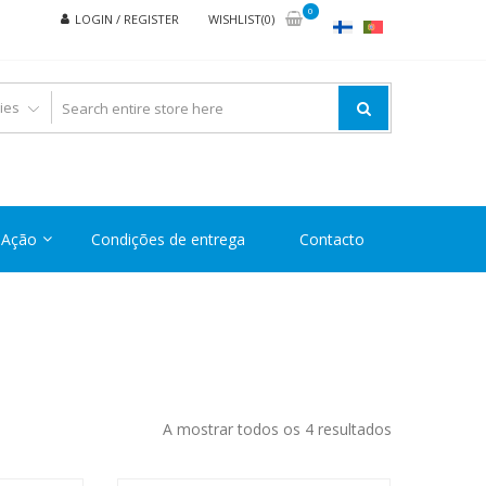
0
LOGIN / REGISTER
WISHLIST(0)
Ação
Condições de entrega
Contacto
Ordenado
A mostrar todos os 4 resultados
por
preço: