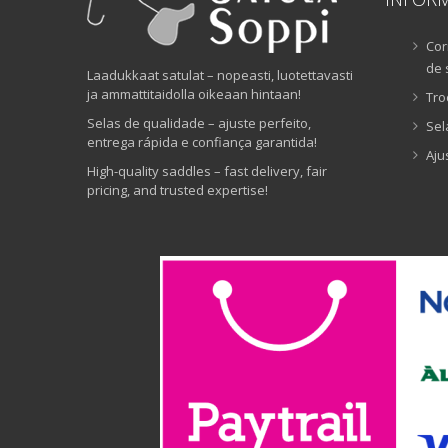
Cor
de 
Laadukkaat satulat – nopeasti, luotettavasti
ja ammattitaidolla oikeaan hintaan!
Tro
Selas de qualidade – ajuste perfeito,
Sel
entrega rápida e confiança garantida!
Aju
High-quality saddles – fast delivery, fair
pricing, and trusted expertise!