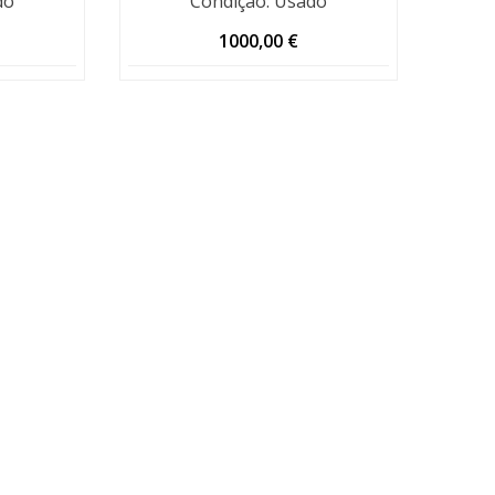
do
Condição
:
Usado
1000,00
€