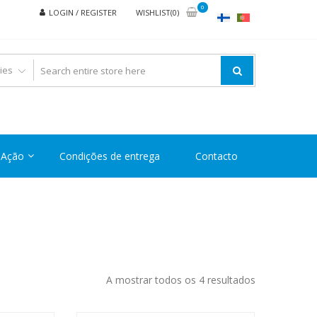
0
LOGIN / REGISTER
WISHLIST(0)
Ação
Condições de entrega
Contacto
Ordenado
A mostrar todos os 4 resultados
por
preço: