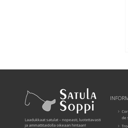
INFOR
Cor
de 
Laadukkaat satulat – nopeasti, luotettavasti
ja ammattitaidolla oikeaan hintaan!
Tro