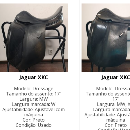
Jaguar XKC
Jaguar XK
Modelo
:
Dressage
Modelo
:
Dress
Tamanho do assento
:
17"
Tamanho do assent
Largura
:
MW
17"
Largura marcada
:
W
Largura
:
MW, 
Ajustabilidade
:
Ajustável com
Largura marcada
máquina
Ajustabilidade
:
Ajust
Cor
:
Preto
máquina
Condição
:
Usado
Cor
:
Preto