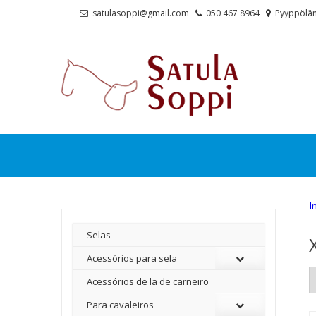
Skip
Skip
satulasoppi@gmail.com
050 467 8964
Pyyppölän
to
to
navigation
content
I
Selas
Acessórios para sela
Acessórios de lã de carneiro
Para cavaleiros