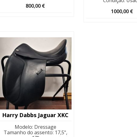
Condição
:
Usa
800,00
€
1000,00
€
Harry Dabbs Jaguar XKC
Modelo
:
Dressage
Tamanho do assento
:
17,5",