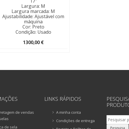
17"
Largura
:
M
Largura marcada
:
M
Ajustabilidade
:
Ajustável com
máquina
Cor
:
Preto
Condição
:
Usado
1300,00
€
MAÇÕES
LINKS RÁPIDOS
PESQUIS
PRODUT
retagem de vendas
A minha conta
Pesquisar
selas
Condições de entrega
por:
ca de sela
Pesquisa
Registo e Política de