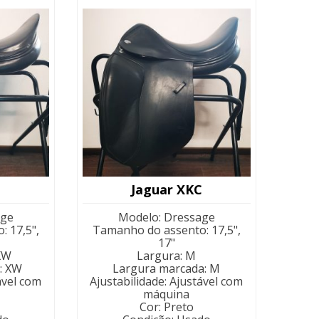
menor
para
maior
C
Jaguar XKC
age
Modelo
:
Dressage
o
:
17,5",
Tamanho do assento
:
17,5",
17"
XW
Largura
:
M
:
XW
Largura marcada
:
M
ável com
Ajustabilidade
:
Ajustável com
máquina
Cor
:
Preto