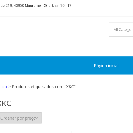
tie 219, 40950 Muurame
arkisin 10 - 17
Página inicial
nício
> Produtos etiquetados com “XKC”
XKC