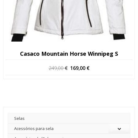
Casaco Mountain Horse Winnipeg S
O
O
249,00
€
169,00
€
preço
preço
original
atual
era:
é:
249,00 €.
169,00 €.
Selas
Acessórios para sela