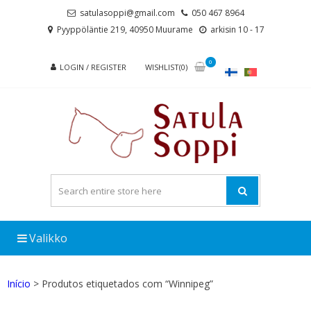
Skip
Skip
satulasoppi@gmail.com
050 467 8964
to
to
Pyyppöläntie 219, 40950 Muurame
arkisin 10 - 17
navigation
content
0
LOGIN / REGISTER
WISHLIST(0)
Valikko
Início
> Produtos etiquetados com “Winnipeg”