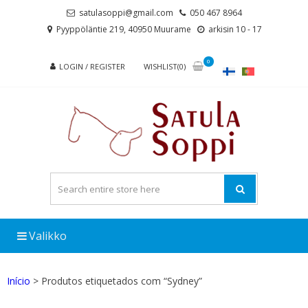
Skip
Skip
satulasoppi@gmail.com
050 467 8964
to
to
Pyyppöläntie 219, 40950 Muurame
arkisin 10 - 17
navigation
content
0
LOGIN / REGISTER
WISHLIST(0)
Valikko
Início
> Produtos etiquetados com “Sydney”