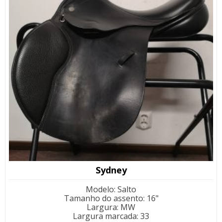
Sydney
Modelo
:
Salto
Tamanho do assento
:
16"
Largura
:
MW
Largura marcada
:
33