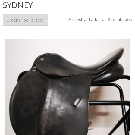
SYDNEY
O
A mostrar todos os 2 resultados
p
p
m
p
m