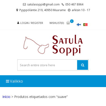
Skip
Skip
satulasoppi@gmail.com
050 467 8964
to
to
Pyyppöläntie 219, 40950 Muurame
arkisin 10 - 17
navigation
content
0
LOGIN / REGISTER
WISHLIST(0)
Valikko
Início
> Produtos etiquetados com “suave”