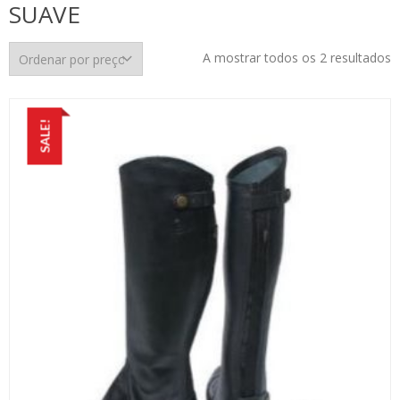
SUAVE
O
A mostrar todos os 2 resultados
p
p
m
SALE!
p
m