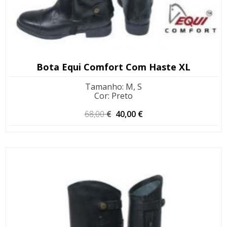
Bota Equi Comfort Com Haste XL
Tamanho
:
M, S
Cor
:
Preto
O
O
68,00
€
40,00
€
preço
preço
original
atual
era:
é:
68,00 €.
40,00 €.