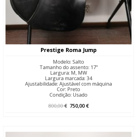
Prestige Roma Jump
Modelo
:
Salto
Tamanho do assento
:
17"
Largura
:
M, MW
Largura marcada
:
34
Ajustabilidade
:
Ajustável com máquina
Cor
:
Preto
Condição
:
Usado
O
O
800,00
€
750,00
€
preço
preço
original
atual
era:
é:
800,00 €.
750,00 €.