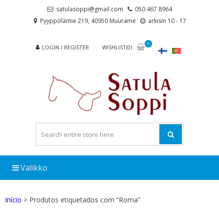
Skip
Skip
satulasoppi@gmail.com
050 467 8964
to
to
Pyyppöläntie 219, 40950 Muurame
arkisin 10 - 17
navigation
content
0
LOGIN / REGISTER
WISHLIST(0)
Valikko
Início
> Produtos etiquetados com “Roma”