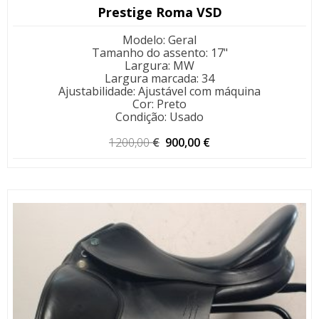
Prestige Roma VSD
Modelo
:
Geral
Tamanho do assento
:
17"
Largura
:
MW
Largura marcada
:
34
Ajustabilidade
:
Ajustável com máquina
Cor
:
Preto
Condição
:
Usado
O
O
1200,00
€
900,00
€
preço
preço
original
atual
era:
é:
1200,00 €.
900,00 €.