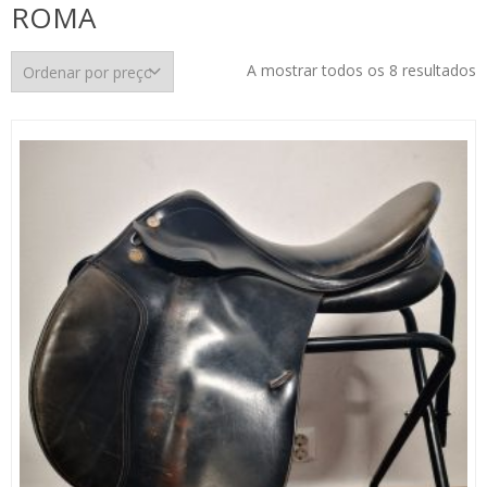
ROMA
O
A mostrar todos os 8 resultados
p
p
m
p
m