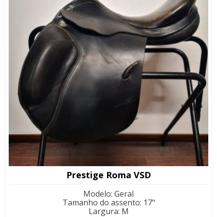
Prestige Roma VSD
Modelo
:
Geral
Tamanho do assento
:
17"
Largura
:
M