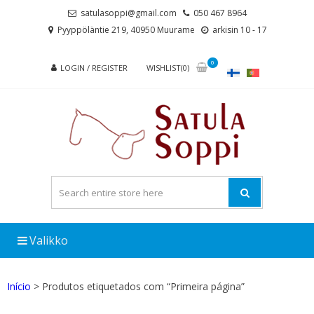
Skip
Skip
satulasoppi@gmail.com
050 467 8964
to
to
Pyyppöläntie 219, 40950 Muurame
arkisin 10 - 17
navigation
content
0
LOGIN / REGISTER
WISHLIST(0)
Valikko
Início
> Produtos etiquetados com “Primeira página”