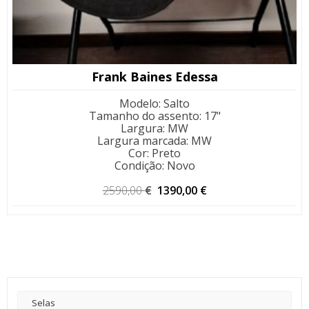
Frank Baines Edessa
Modelo
:
Salto
Tamanho do assento
:
17"
Largura
:
MW
Largura marcada
:
MW
Cor
:
Preto
Condição
:
Novo
O
O
2590,00
€
1390,00
€
preço
preço
original
atual
era:
é:
2590,00 €.
1390,00 €.
Selas