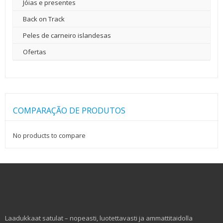
Jóias e presentes
Back on Track
Peles de carneiro islandesas
Ofertas
COMPARAÇÃO DE PRODUTOS
No products to compare
Laadukkaat satulat – nopeasti, luotettavasti ja ammattitaidolla