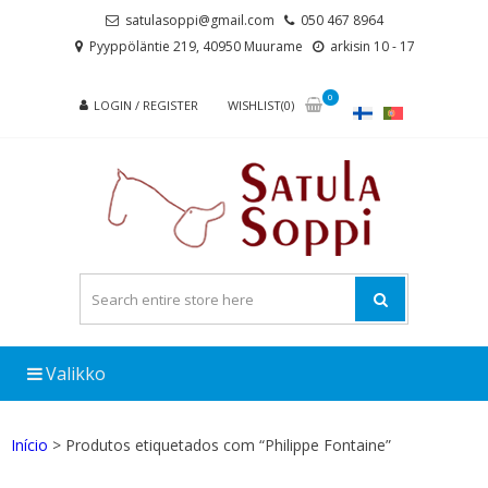
Skip
Skip
satulasoppi@gmail.com
050 467 8964
to
to
Pyyppöläntie 219, 40950 Muurame
arkisin 10 - 17
navigation
content
0
LOGIN / REGISTER
WISHLIST(0)
Valikko
Início
> Produtos etiquetados com “Philippe Fontaine”