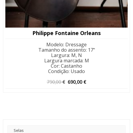
Philippe Fontaine Orleans
Modelo
:
Dressage
Tamanho do assento
:
17"
Largura
:
M, N
Largura marcada
:
M
Cor
:
Castanho
Condição
:
Usado
O
O
790,00
€
690,00
€
preço
preço
original
atual
era:
é:
790,00 €.
690,00 €.
Selas