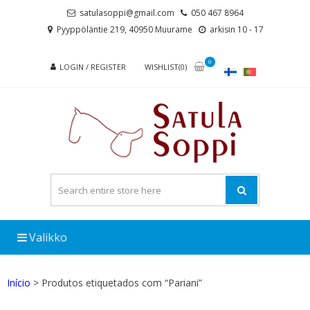
Skip
Skip
satulasoppi@gmail.com
050 467 8964
to
to
Pyyppöläntie 219, 40950 Muurame
arkisin 10 - 17
navigation
content
0
LOGIN / REGISTER
WISHLIST(0)
Valikko
Início
> Produtos etiquetados com “Pariani”