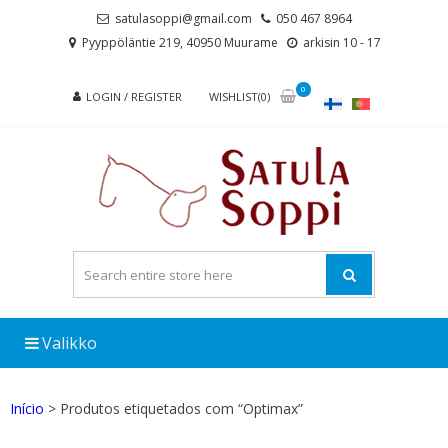
Skip
Skip
satulasoppi@gmail.com
050 467 8964
to
to
Pyyppöläntie 219, 40950 Muurame
arkisin 10 - 17
navigation
content
0
LOGIN / REGISTER
WISHLIST(0)
Valikko
Início
> Produtos etiquetados com “Optimax”