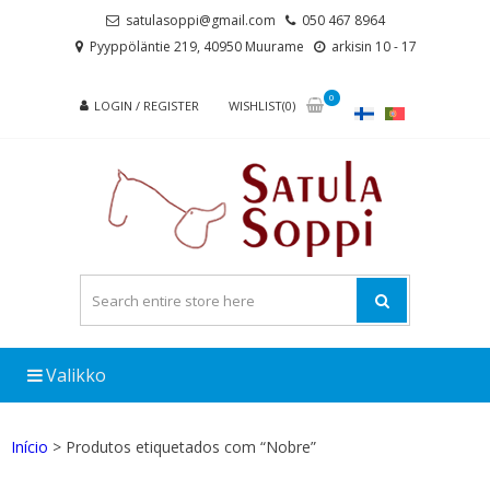
Skip
Skip
satulasoppi@gmail.com
050 467 8964
to
to
Pyyppöläntie 219, 40950 Muurame
arkisin 10 - 17
navigation
content
0
LOGIN / REGISTER
WISHLIST(0)
Valikko
Início
> Produtos etiquetados com “Nobre”