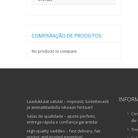
COMPARAÇÃO DE PRODUTOS
No products to compare
INFOR
Laadukkaat satulat – nopeasti, luotettavasti
ja ammattitaidolla oikeaan hintaan!
Cor
Selas de qualidade – ajuste perfeito,
de 
entrega rápida e confiança garantida!
Tro
High-quality saddles – fast delivery, fair
pricing, and trusted expertise!