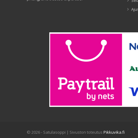
Sel
Aju
© 2026 - Satulasoppi | Sivuston toteutus
Pikkuvika.fi