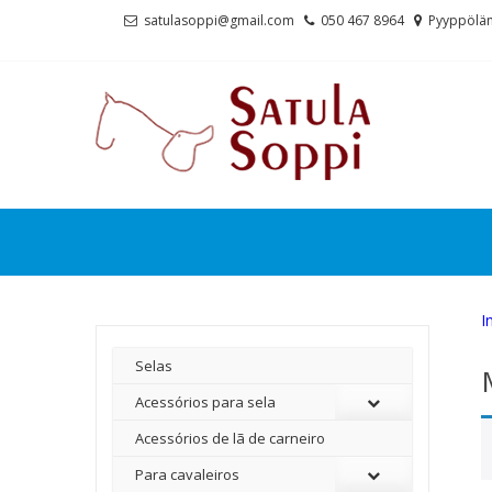
Skip
Skip
satulasoppi@gmail.com
050 467 8964
Pyyppölän
to
to
navigation
content
I
Selas
Acessórios para sela
Acessórios de lã de carneiro
Para cavaleiros