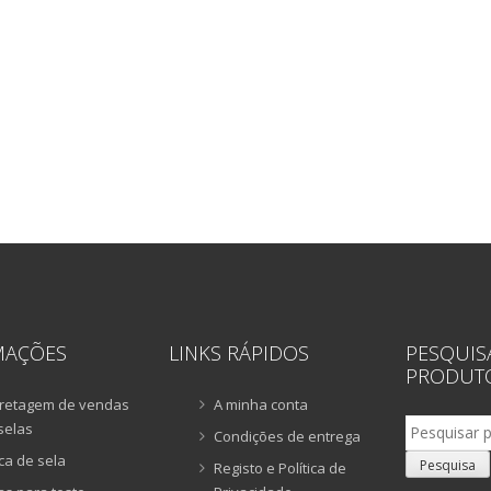
MAÇÕES
LINKS RÁPIDOS
PESQUIS
PRODUT
retagem de vendas
A minha conta
Pesquisar
selas
Condições de entrega
por:
ca de sela
Pesquisa
Registo e Política de