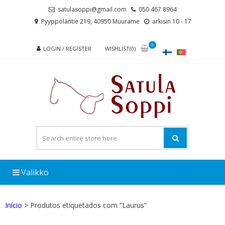
Skip
Skip
satulasoppi@gmail.com
050 467 8964
to
to
Pyyppöläntie 219, 40950 Muurame
arkisin 10 - 17
navigation
content
0
LOGIN / REGISTER
WISHLIST(0)
Valikko
Início
> Produtos etiquetados com “Laurus”