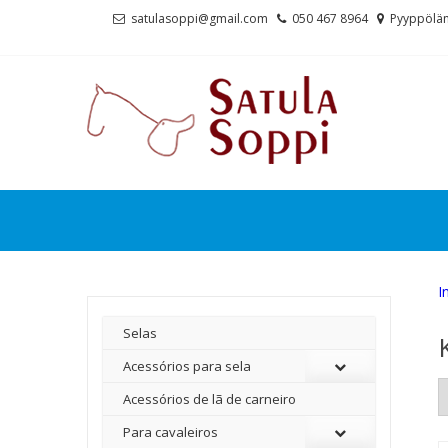
Skip
Skip
satulasoppi@gmail.com
050 467 8964
Pyyppölän
to
to
navigation
content
I
Selas
Acessórios para sela
Acessórios de lã de carneiro
Para cavaleiros