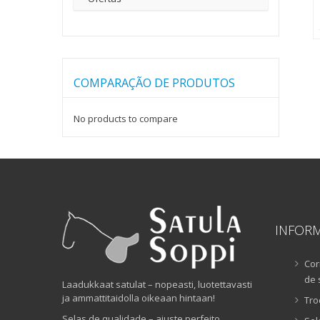
COMPARAÇÃO DE PRODUTOS
No products to compare
INFOR
Cor
de 
Laadukkaat satulat – nopeasti, luotettavasti
ja ammattitaidolla oikeaan hintaan!
Tro
Selas de qualidade – ajuste perfeito,