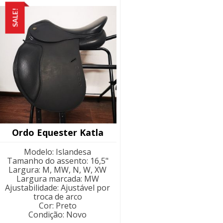
SALE!
Ordo Equester Katla
Modelo
:
Islandesa
Tamanho do assento
:
16,5"
Largura
:
M, MW, N, W, XW
Largura marcada
:
MW
Ajustabilidade
:
Ajustável por
troca de arco
Cor
:
Preto
Condição
:
Novo