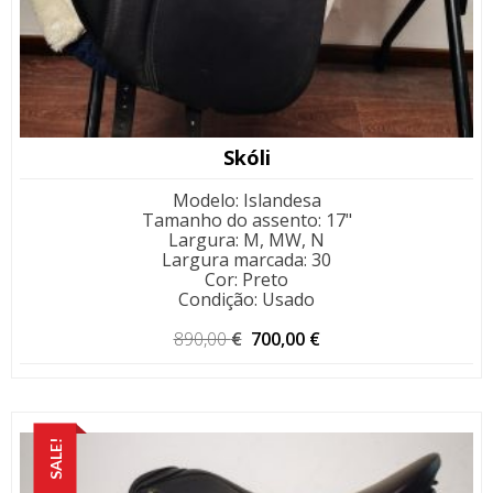
Skóli
Modelo
:
Islandesa
Tamanho do assento
:
17"
Largura
:
M, MW, N
Largura marcada
:
30
Cor
:
Preto
Condição
:
Usado
O
O
890,00
€
700,00
€
preço
preço
original
atual
era:
é:
890,00 €.
700,00 €.
SALE!