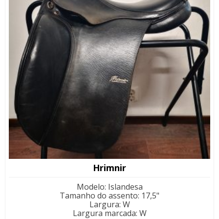
Hrimnir
Modelo
:
Islandesa
Tamanho do assento
:
17,5"
Largura
:
W
Largura marcada
:
W