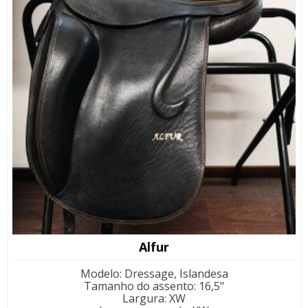
Alfur
Modelo
:
Dressage, Islandesa
Tamanho do assento
:
16,5"
Largura
:
XW