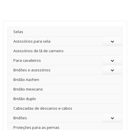
era:
é:
2280,00 €.
1190,00 €.
Selas
Acessórios para sela
Acessórios de lã de carneiro
Para cavaleiros
Bridões e acessórios
Bridão Aachen
Bridão mexicano
Bridão duplo
Cabezadas de descanso e cabos
Bridões
Proteções para as pernas