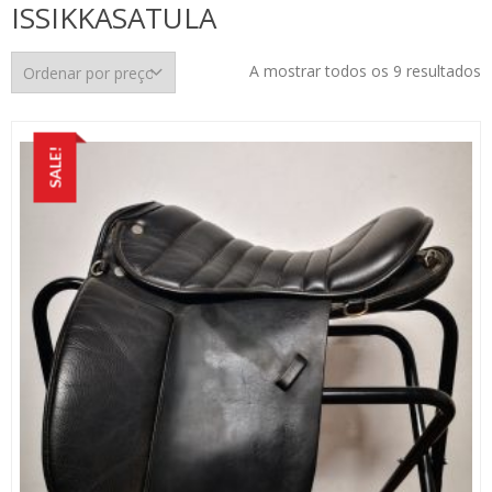
ISSIKKASATULA
O
A mostrar todos os 9 resultados
p
p
m
SALE!
p
m