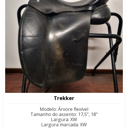
Trekker
Modelo
:
Árvore flexível
Tamanho do assento
:
17,5", 18"
Largura
:
XW
Largura marcada
:
XW