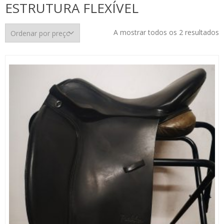
ESTRUTURA FLEXÍVEL
O
A mostrar todos os 2 resultados
p
p
m
p
m