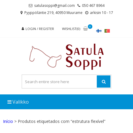
Skip
Skip
satulasoppi@gmail.com
050 467 8964
to
to
Pyyppöläntie 219, 40950 Muurame
arkisin 10 - 17
navigation
content
0
LOGIN / REGISTER
WISHLIST(0)
Valikko
Início
> Produtos etiquetados com “estrutura flexível”