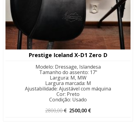
Prestige Iceland X-D1 Zero D
Modelo
:
Dressage, Islandesa
Tamanho do assento
:
17"
Largura
:
M, MW
Largura marcada
:
M
Ajustabilidade
:
Ajustável com máquina
Cor
:
Preto
Condição
:
Usado
O
O
2800,00
€
2500,00
€
preço
preço
original
atual
era:
é: