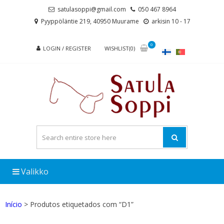
Skip
Skip
satulasoppi@gmail.com
050 467 8964
to
to
Pyyppöläntie 219, 40950 Muurame
arkisin 10 - 17
navigation
content
0
LOGIN / REGISTER
WISHLIST(0)
Valikko
Início
> Produtos etiquetados com “D1”