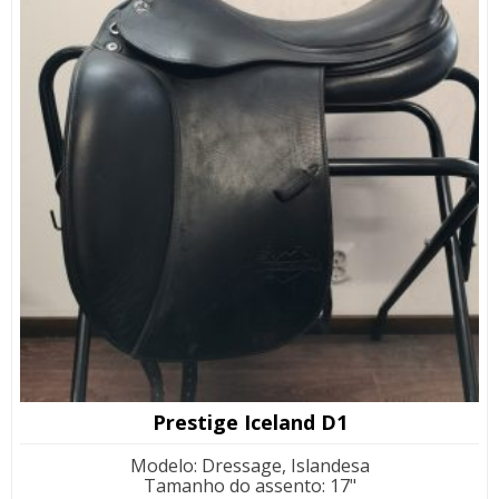
Prestige Iceland D1
Modelo
:
Dressage, Islandesa
Tamanho do assento
:
17"