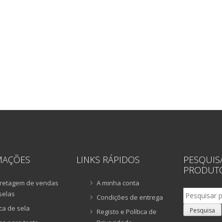
MAÇÕES
LINKS RÁPIDOS
PESQUIS
PRODUT
retagem de vendas
A minha conta
Pesquisar
selas
Condições de entrega
por:
ca de sela
Pesquisa
Registo e Política de