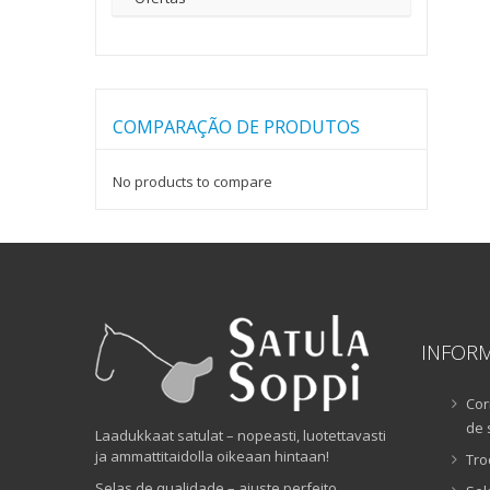
COMPARAÇÃO DE PRODUTOS
No products to compare
INFOR
Cor
de 
Laadukkaat satulat – nopeasti, luotettavasti
ja ammattitaidolla oikeaan hintaan!
Tro
Selas de qualidade – ajuste perfeito,