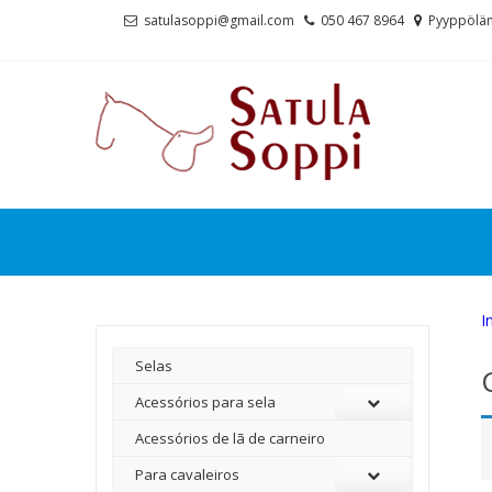
Skip
Skip
satulasoppi@gmail.com
050 467 8964
Pyyppölän
to
to
navigation
content
I
Selas
Acessórios para sela
Acessórios de lã de carneiro
Para cavaleiros