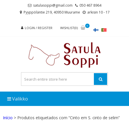
Skip
Skip
satulasoppi@gmail.com
050 467 8964
to
to
Pyyppöläntie 219, 40950 Muurame
arkisin 10 - 17
navigation
content
0
LOGIN / REGISTER
WISHLIST(0)
Valikko
Início
> Produtos etiquetados com “Cinto em S. cinto de selim”