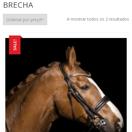
BRECHA
O
A mostrar todos os 2 resultados
p
p
m
SALE!
p
m