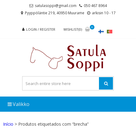
Skip
Skip
satulasoppi@gmail.com
050 467 8964
to
to
Pyyppöläntie 219, 40950 Muurame
arkisin 10 - 17
navigation
content
0
LOGIN / REGISTER
WISHLIST(0)
Valikko
Início
> Produtos etiquetados com “brecha”