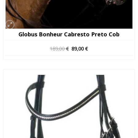
Globus Bonheur Cabresto Preto Cob
O
O
189,00
€
89,00
€
preço
preço
original
atual
era:
é:
189,00 €.
89,00 €.