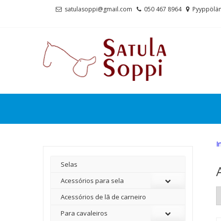
Skip
Skip
satulasoppi@gmail.com
050 467 8964
Pyyppölän
to
to
navigation
content
I
Selas
Acessórios para sela
Acessórios de lã de carneiro
Para cavaleiros