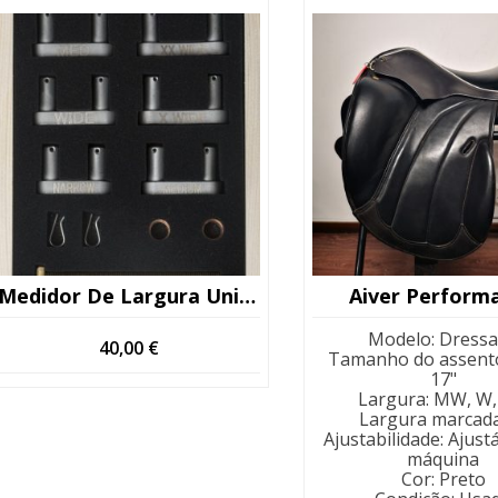
Medidor De Largura Universal Gullet System
Aiver Perform
Modelo
:
Dress
40,00
€
Tamanho do assent
17"
Largura
:
MW, W,
Largura marcad
Ajustabilidade
:
Ajust
máquina
Cor
:
Preto