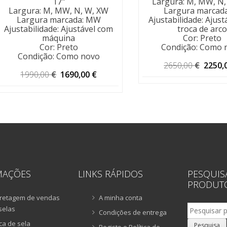
17"
Largura
:
M, MW, N,
Largura
:
M, MW, N, W, XW
Largura marcad
Largura marcada
:
MW
Ajustabilidade
:
Ajust
Ajustabilidade
:
Ajustável com
troca de arco
máquina
Cor
:
Preto
Cor
:
Preto
Condição
:
Como 
Condição
:
Como novo
O
2650,00
€
2250,
O
O
1990,00
€
1690,00
€
preço
preço
preço
origin
original
atual
era:
era:
é:
2650,0
1990,00 €.
1690,00 €.
MAÇÕES
LINKS RÁPIDOS
PESQUIS
PRODUT
retagem de vendas
A minha conta
Pesquisar
selas
Condições de entrega
por:
ca de sela
Pesquisa
Registo e Política de