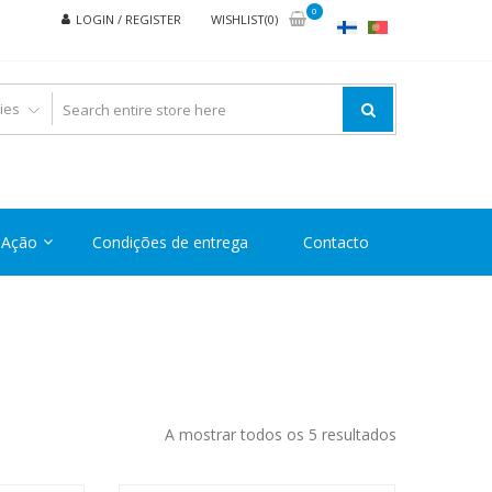
0
LOGIN / REGISTER
WISHLIST(0)
Ação
Condições de entrega
Contacto
Ordenado
A mostrar todos os 5 resultados
por
preço: