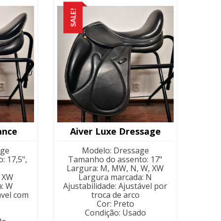
menor
SALE!
para
maior
ance
Aiver Luxe Dressage
age
Modelo
:
Dressage
o
:
17,5",
Tamanho do assento
:
17"
Largura
:
M, MW, N, W, XW
 XW
Largura marcada
:
N
a
:
W
Ajustabilidade
:
Ajustável por
ável com
troca de arco
Cor
:
Preto
Condição
:
Usado