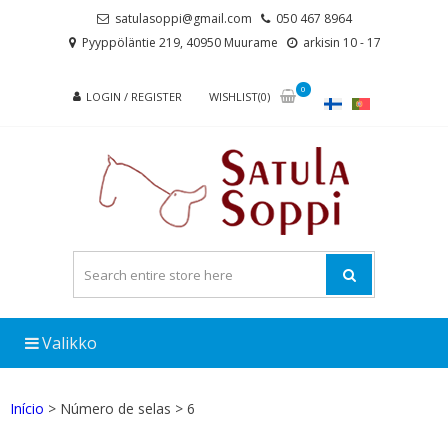
Skip
Skip
satulasoppi@gmail.com
050 467 8964
to
to
Pyyppöläntie 219, 40950 Muurame
arkisin 10 - 17
navigation
content
0
LOGIN / REGISTER
WISHLIST(0)
Valikko
Início
> Número de selas > 6