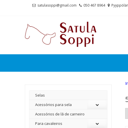
Skip
Skip
satulasoppi@gmail.com
050 467 8964
Pyyppölän
to
to
navigation
content
I
Selas
Acessórios para sela
Acessórios de lã de carneiro
Para cavaleiros