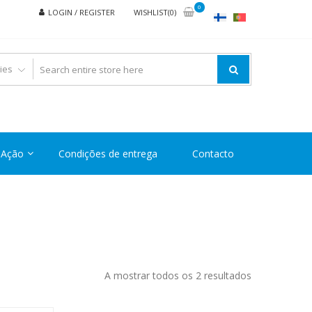
0
LOGIN / REGISTER
WISHLIST(0)
Ação
Condições de entrega
Contacto
Ordenado
A mostrar todos os 2 resultados
por
preço: