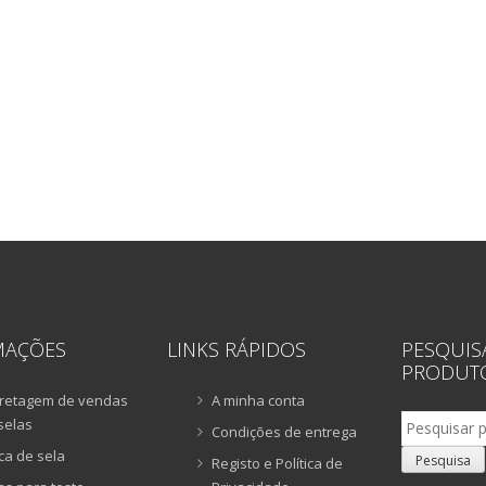
MAÇÕES
LINKS RÁPIDOS
PESQUIS
PRODUT
retagem de vendas
A minha conta
Pesquisar
selas
Condições de entrega
por:
ca de sela
Pesquisa
Registo e Política de