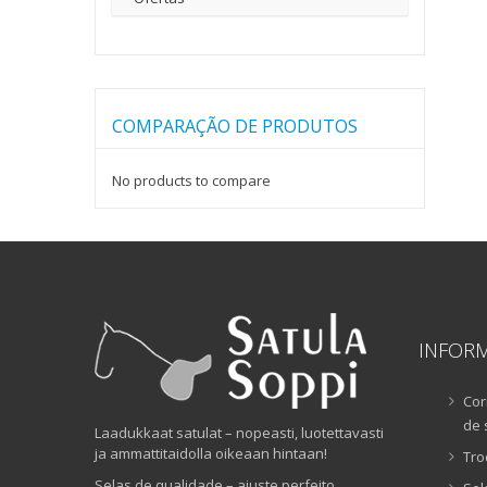
COMPARAÇÃO DE PRODUTOS
No products to compare
INFOR
Cor
de 
Laadukkaat satulat – nopeasti, luotettavasti
ja ammattitaidolla oikeaan hintaan!
Tro
Selas de qualidade – ajuste perfeito,