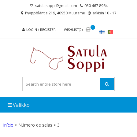
Skip
Skip
satulasoppi@gmail.com
050 467 8964
to
to
Pyyppöläntie 219, 40950 Muurame
arkisin 10 - 17
navigation
content
0
LOGIN / REGISTER
WISHLIST(0)
Valikko
Início
> Número de selas > 3