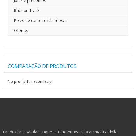
Jóias e presentes
Back on Track
Peles de carneiro islandesas
Ofertas
COMPARAÇÃO DE PRODUTOS
No products to compare
Laadukkaat satulat – nopeasti, luotettavasti ja ammattitaidolla