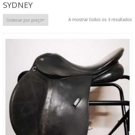
SYDNEY
O
A mostrar todos os 3 resultados
p
p
m
p
m