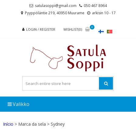
Skip
Skip
satulasoppi@gmail.com
050 467 8964
to
to
Pyyppöläntie 219, 40950 Muurame
arkisin 10 - 17
navigation
content
0
LOGIN / REGISTER
WISHLIST(0)
Valikko
Início
> Marca da sela > Sydney