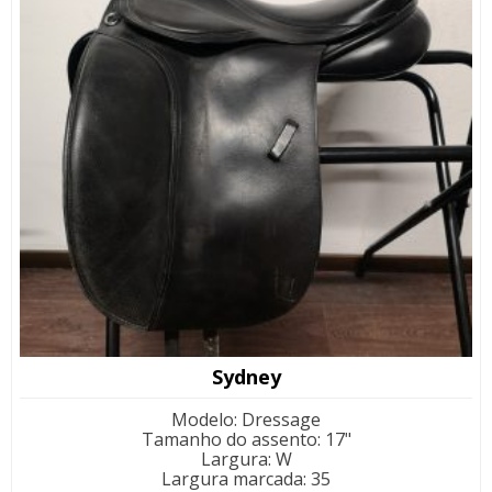
Sydney
Modelo
:
Dressage
Tamanho do assento
:
17"
Largura
:
W
Largura marcada
:
35