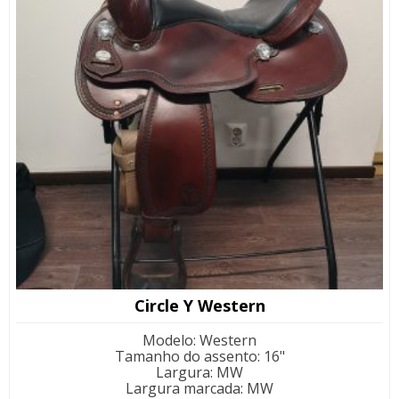
Circle Y Western
Modelo
:
Western
Tamanho do assento
:
16"
Largura
:
MW
Largura marcada
:
MW