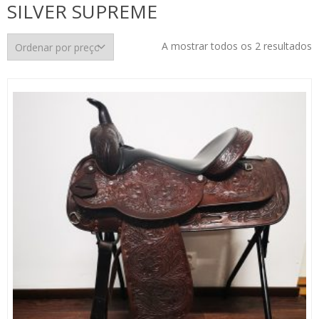
SILVER SUPREME
O
A mostrar todos os 2 resultados
p
p
m
p
m