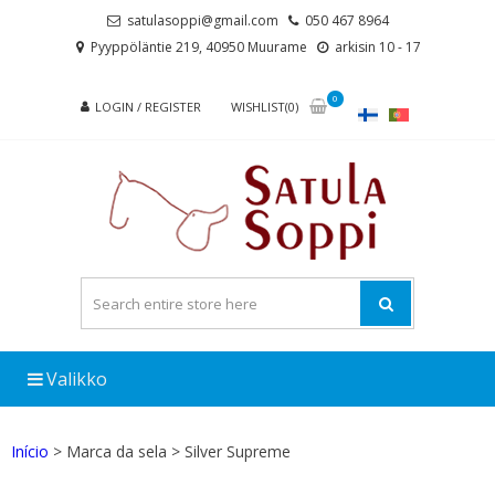
Skip
Skip
satulasoppi@gmail.com
050 467 8964
to
to
Pyyppöläntie 219, 40950 Muurame
arkisin 10 - 17
navigation
content
0
LOGIN / REGISTER
WISHLIST(0)
Valikko
Início
> Marca da sela > Silver Supreme