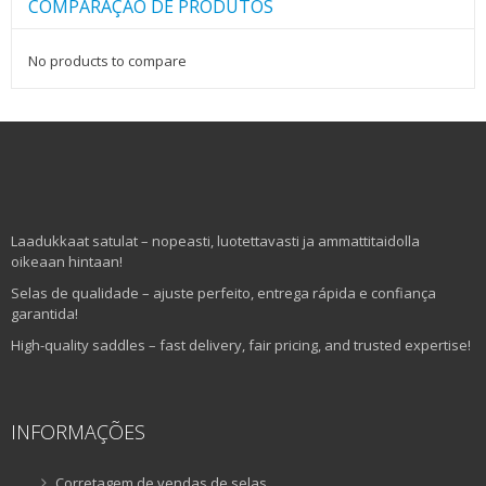
COMPARAÇÃO DE PRODUTOS
No products to compare
Laadukkaat satulat – nopeasti, luotettavasti ja ammattitaidolla
oikeaan hintaan!
Selas de qualidade – ajuste perfeito, entrega rápida e confiança
garantida!
High-quality saddles – fast delivery, fair pricing, and trusted expertise!
INFORMAÇÕES
Corretagem de vendas de selas