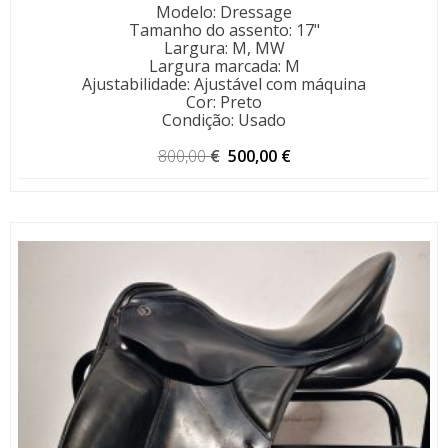
Modelo
:
Dressage
Tamanho do assento
:
17"
Largura
:
M, MW
Largura marcada
:
M
Ajustabilidade
:
Ajustável com máquina
Cor
:
Preto
Condição
:
Usado
O
O
800,00
€
500,00
€
preço
preço
original
atual
era:
é:
800,00 €.
500,00 €.