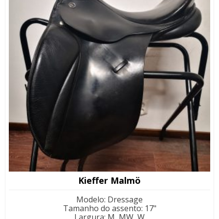
Kieffer Malmö
Modelo
:
Dressage
Tamanho do assento
:
17"
Largura
:
M, MW, W