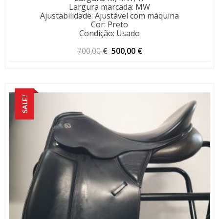
Largura marcada
:
MW
Ajustabilidade
:
Ajustável com máquina
Cor
:
Preto
Condição
:
Usado
O
O
700,00
€
500,00
€
preço
preço
original
atual
era:
é:
700,00 €.
500,00 €.
SALE!