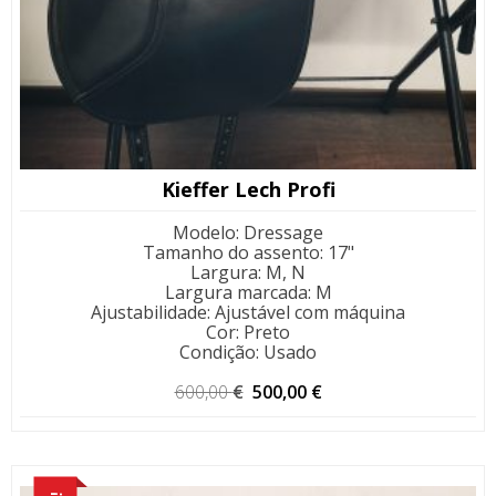
Kieffer Lech Profi
Modelo
:
Dressage
Tamanho do assento
:
17"
Largura
:
M, N
Largura marcada
:
M
Ajustabilidade
:
Ajustável com máquina
Cor
:
Preto
Condição
:
Usado
O
O
600,00
€
500,00
€
preço
preço
original
atual
era:
é: