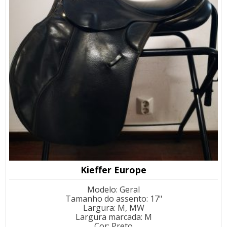
Kieffer Europe
Modelo
:
Geral
Tamanho do assento
:
17"
Largura
:
M, MW
Largura marcada
:
M
Cor
:
Preto