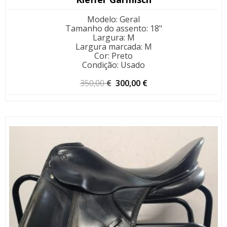
Modelo
:
Geral
Tamanho do assento
:
18"
Largura
:
M
Largura marcada
:
M
Cor
:
Preto
Condição
:
Usado
O
O
350,00
€
300,00
€
preço
preço
original
atual
era:
é:
350,00 €.
300,00 €.