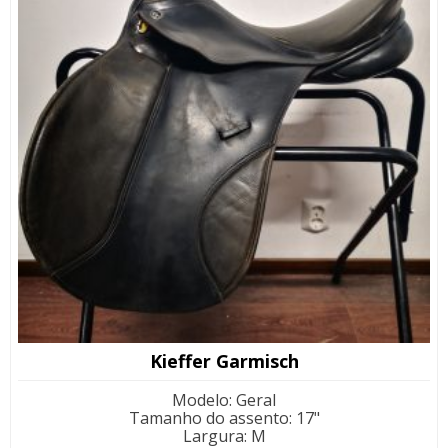
Kieffer Garmisch
Modelo
:
Geral
Tamanho do assento
:
17"
Largura
:
M