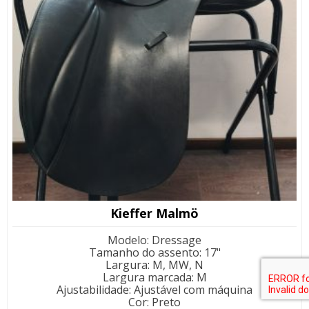
Kieffer Malmö
Modelo
:
Dressage
Tamanho do assento
:
17"
Largura
:
M, MW, N
Largura marcada
:
M
Ajustabilidade
:
Ajustável com máquina
Cor
:
Preto