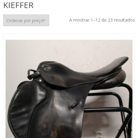
KIEFFER
O
A mostrar 1–12 de 23 resultados
p
p
m
p
m