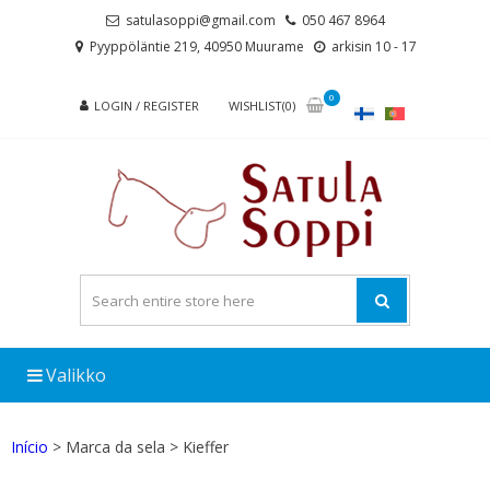
Skip
Skip
satulasoppi@gmail.com
050 467 8964
to
to
Pyyppöläntie 219, 40950 Muurame
arkisin 10 - 17
navigation
content
0
LOGIN / REGISTER
WISHLIST(0)
Valikko
Início
> Marca da sela > Kieffer