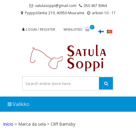
Skip
Skip
satulasoppi@gmail.com
050 467 8964
to
to
Pyyppöläntie 219, 40950 Muurame
arkisin 10 - 17
navigation
content
0
LOGIN / REGISTER
WISHLIST(0)
Valikko
Início
> Marca da sela > Cliff Barnsby