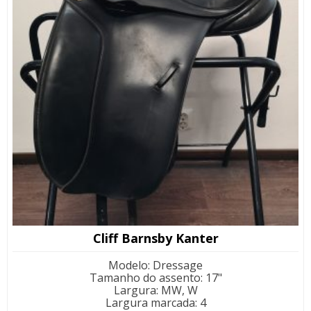
Cliff Barnsby Kanter
Modelo
:
Dressage
Tamanho do assento
:
17"
Largura
:
MW, W
Largura marcada
:
4