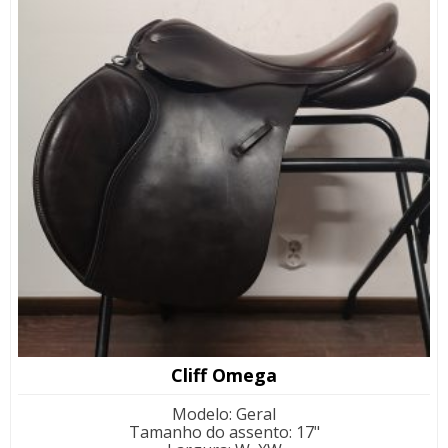
Cliff Omega
Modelo
:
Geral
Tamanho do assento
:
17"