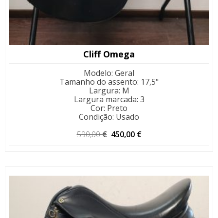
Cliff Omega
Modelo
:
Geral
Tamanho do assento
:
17,5"
Largura
:
M
Largura marcada
:
3
Cor
:
Preto
Condição
:
Usado
O
O
590,00
€
450,00
€
preço
preço
original
atual
era:
é:
590,00 €.
450,00 €.