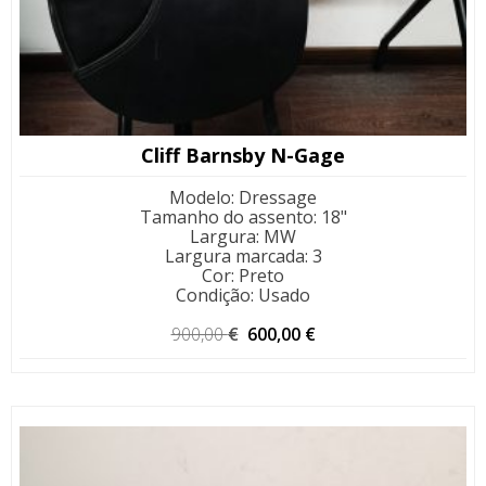
Cliff Barnsby N-Gage
Modelo
:
Dressage
Tamanho do assento
:
18"
Largura
:
MW
Largura marcada
:
3
Cor
:
Preto
Condição
:
Usado
O
O
900,00
€
600,00
€
preço
preço
original
atual
era:
é:
900,00 €.
600,00 €.