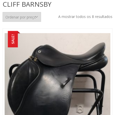
CLIFF BARNSBY
O
A mostrar todos os 8 resultados
p
p
m
SALE!
p
m