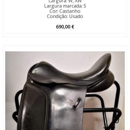
Largura
:
W, XW
Largura marcada
:
5
Cor
:
Castanho
Condição
:
Usado
690,00
€