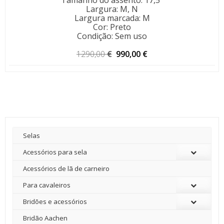
Tamanho do assento
:
17,5"
Largura
:
M, N
Largura marcada
:
M
Cor
:
Preto
Condição
:
Sem uso
O
O
1290,00
€
990,00
€
preço
preço
original
atual
era:
é:
1290,00 €.
990,00 €.
Selas
Acessórios para sela
Acessórios de lã de carneiro
Para cavaleiros
Bridões e acessórios
Bridão Aachen