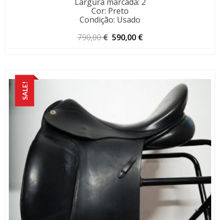
Largura marcada
:
2
Cor
:
Preto
Condição
:
Usado
O
O
790,00
€
590,00
€
preço
preço
original
atual
era:
é:
790,00 €.
590,00 €.
SALE!